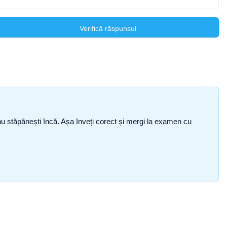
Verifică răspunsul
ce nu stăpânești încă. Așa înveți corect și mergi la examen cu