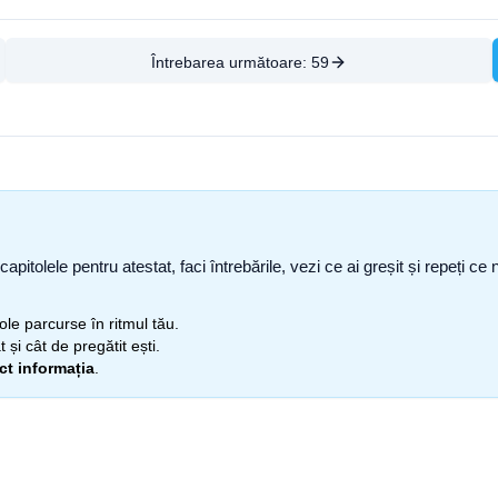
Întrebarea următoare:
59
capitolele pentru atestat, faci întrebările, vezi ce ai greșit și repeți 
itole parcurse în ritmul tău.
 și cât de pregătit ești.
ect informația
.