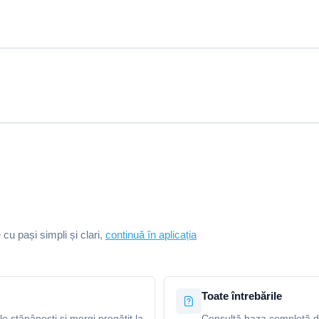
e cu pași simpli și clari,
continuă în aplicația
Toate întrebările
le stăpânești și mergi pregătit la
Consultă baza completă de 