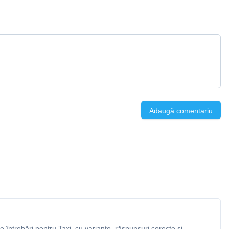
Adaugă comentariu
întrebări pentru Taxi, cu variante, răspunsuri corecte și