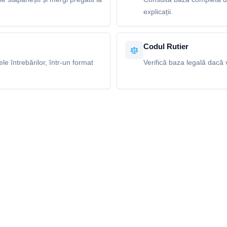
explicații.
Codul Rutier
e întrebărilor, într-un format
Verifică baza legală dacă v