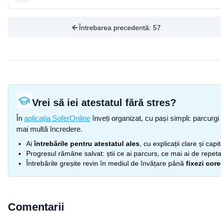
Întrebarea precedentă:
57
Vrei să iei atestatul fără stres?
În
aplicația SoferOnline
înveți organizat, cu pași simpli: parcurgi 
mai multă încredere.
Ai
întrebările pentru atestatul ales
, cu explicații clare și cap
Progresul rămâne salvat: știi ce ai parcurs, ce mai ai de repetat
Întrebările greșite revin în mediul de învățare până
fixezi cor
Comentarii