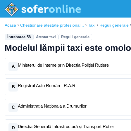
Acasă
Chestionare atestate profesional...
Taxi
Reguli generale
Întrebarea 58
Atestat taxi
Reguli generale
Modelul lămpii taxi este omolo
Ministerul de Interne prin Direcția Poliției Rutiere
A
Registrul Auto Român - R.A.R
B
Administrația Naționala a Drumurilor
C
Direcția Generală Infrastructură și Transport Rutier
D