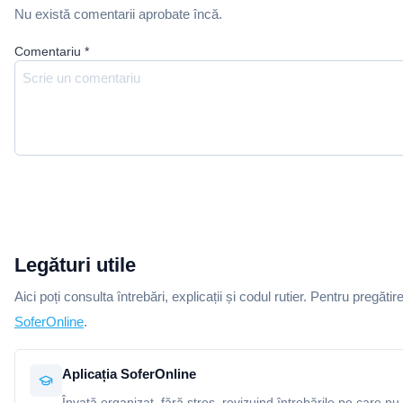
Nu există comentarii aprobate încă.
Comentariu
*
Legături utile
Aici poți consulta întrebări, explicații și codul rutier. Pentru pregătir
SoferOnline
.
Aplicația SoferOnline
Învață organizat, fără stres, revizuind întrebările pe care nu 