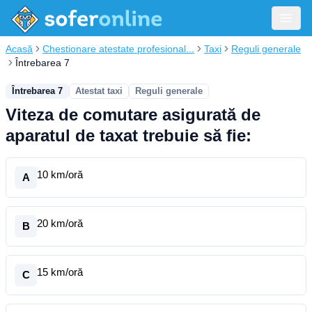
Acasă
Chestionare atestate profesional...
Taxi
Reguli generale
Întrebarea 7
Întrebarea 7
Atestat taxi
Reguli generale
Viteza de comutare asigurată de
aparatul de taxat trebuie să fie:
10 km/oră
A
20 km/oră
B
15 km/oră
C