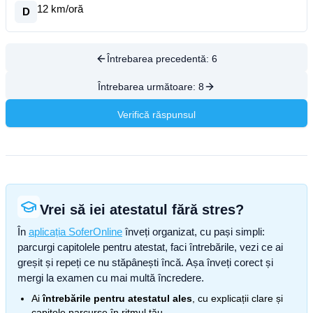
12 km/oră
D
Întrebarea precedentă:
6
Întrebarea următoare:
8
Verifică răspunsul
Vrei să iei atestatul fără stres?
În
aplicația SoferOnline
înveți organizat, cu pași simpli:
parcurgi capitolele pentru atestat, faci întrebările, vezi ce ai
greșit și repeți ce nu stăpânești încă. Așa înveți corect și
mergi la examen cu mai multă încredere.
Ai
întrebările pentru atestatul ales
, cu explicații clare și
capitole parcurse în ritmul tău.