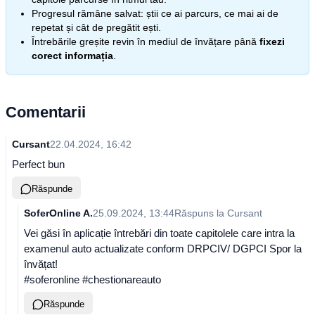
Progresul rămâne salvat: știi ce ai parcurs, ce mai ai de
repetat și cât de pregătit ești.
Întrebările greșite revin în mediul de învățare până
fixezi
corect informația
.
Comentarii
Cursant
22.04.2024, 16:42
Perfect bun
Răspunde
SoferOnline A.
25.09.2024, 13:44
Răspuns la
Cursant
Vei găsi în aplicație întrebări din toate capitolele care intra la
examenul auto actualizate conform DRPCIV/ DGPCI Spor la
învățat!
#soferonline #chestionareauto
Răspunde