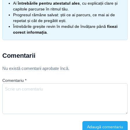
Ai
întrebările pentru atestatul ales
, cu explicații clare și
capitole parcurse în ritmul tău.
Progresul rămâne salvat: știi ce ai parcurs, ce mai ai de
repetat și cât de pregătit ești.
Întrebările greșite revin în mediul de învățare până
fixezi
corect informația
.
Comentarii
Nu există comentarii aprobate încă.
Comentariu
*
Adaugă comentariu