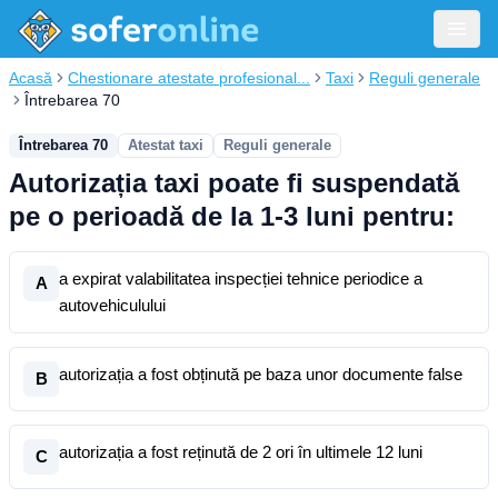
Acasă
Chestionare atestate profesional...
Taxi
Reguli generale
Întrebarea 70
Întrebarea 70
Atestat taxi
Reguli generale
Autorizația taxi poate fi suspendată
pe o perioadă de la 1-3 luni pentru:
a expirat valabilitatea inspecției tehnice periodice a
A
autovehiculului
autorizația a fost obținută pe baza unor documente false
B
autorizația a fost reținută de 2 ori în ultimele 12 luni
C