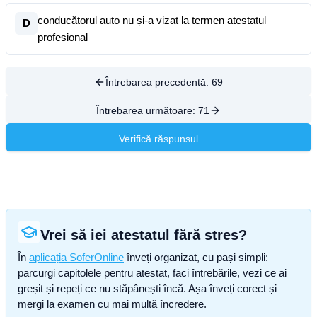
conducătorul auto nu și-a vizat la termen atestatul
D
profesional
Întrebarea precedentă:
69
Întrebarea următoare:
71
Verifică răspunsul
Vrei să iei atestatul fără stres?
În
aplicația SoferOnline
înveți organizat, cu pași simpli:
parcurgi capitolele pentru atestat, faci întrebările, vezi ce ai
greșit și repeți ce nu stăpânești încă. Așa înveți corect și
mergi la examen cu mai multă încredere.