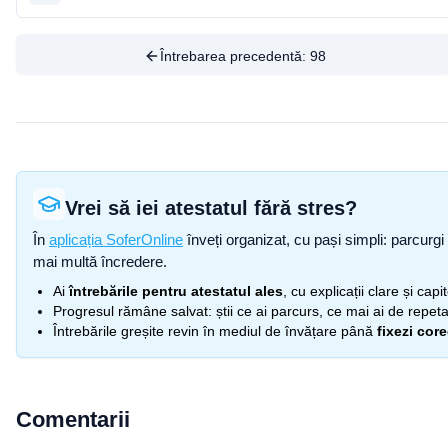
Întrebarea precedentă:
98
Vrei să iei atestatul fără stres?
În
aplicația SoferOnline
înveți organizat, cu pași simpli: parcurgi 
mai multă încredere.
Ai
întrebările pentru atestatul ales
, cu explicații clare și cap
Progresul rămâne salvat: știi ce ai parcurs, ce mai ai de repetat
Întrebările greșite revin în mediul de învățare până
fixezi cor
Comentarii