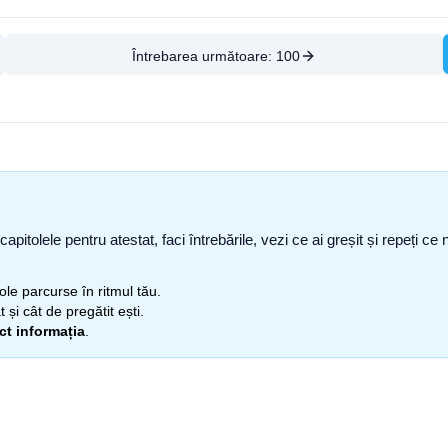
Întrebarea următoare:
100
capitolele pentru atestat, faci întrebările, vezi ce ai greșit și repeți 
itole parcurse în ritmul tău.
 și cât de pregătit ești.
ect informația
.