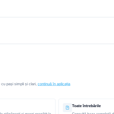
e cu pași simpli și clari,
continuă în aplicația
Toate întrebările
le stăpânești și mergi pregătit la
Consultă baza completă de 