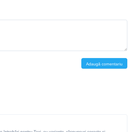
Adaugă comentariu
întrebări pentru Taxi, cu variante, răspunsuri corecte și