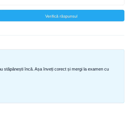
Verifică răspunsul
ce nu stăpânești încă. Așa înveți corect și mergi la examen cu