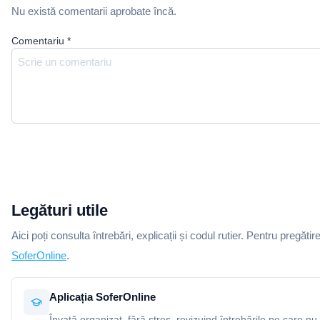
Nu există comentarii aprobate încă.
Comentariu
*
Legături utile
Aici poți consulta întrebări, explicații și codul rutier. Pentru pregătir
SoferOnline
.
Aplicația SoferOnline
Învață organizat, fără stres, revizuind întrebările pe care nu 