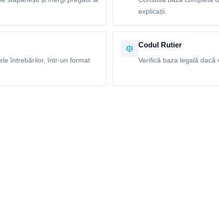
explicații.
Codul Rutier
e întrebărilor, într-un format
Verifică baza legală dacă v