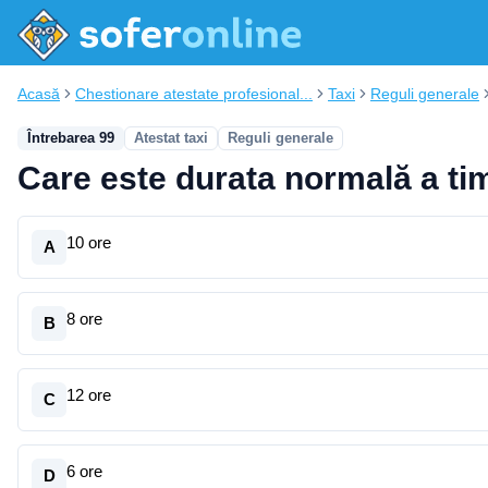
Acasă
Chestionare atestate profesional...
Taxi
Reguli generale
Întrebarea 99
Atestat taxi
Reguli generale
Care este durata normală a ti
10 ore
A
8 ore
B
12 ore
C
6 ore
D