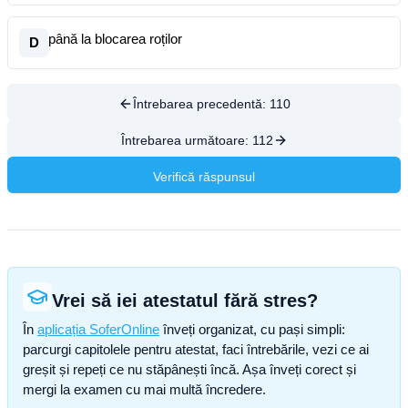
până la blocarea roților
D
Întrebarea precedentă:
110
Întrebarea următoare:
112
Verifică răspunsul
Vrei să iei atestatul fără stres?
În
aplicația SoferOnline
înveți organizat, cu pași simpli:
parcurgi capitolele pentru atestat, faci întrebările, vezi ce ai
greșit și repeți ce nu stăpânești încă. Așa înveți corect și
mergi la examen cu mai multă încredere.