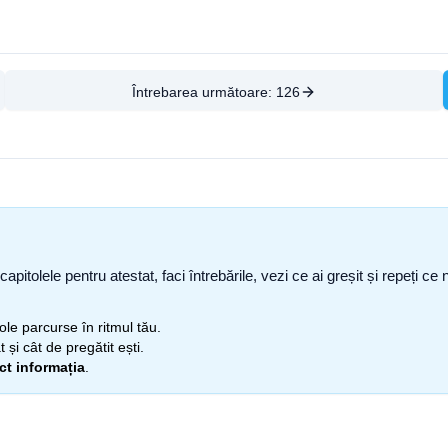
Întrebarea următoare:
126
capitolele pentru atestat, faci întrebările, vezi ce ai greșit și repeți 
itole parcurse în ritmul tău.
 și cât de pregătit ești.
ect informația
.