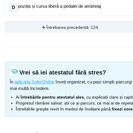
poziția și cursa liberă a pedalei de ambreiaj
D
Întrebarea precedentă:
124
Vrei să iei atestatul fără stres?
În
aplicația SoferOnline
înveți organizat, cu pași simpli: parcurgi 
mai multă încredere.
Ai
întrebările pentru atestatul ales
, cu explicații clare și cap
Progresul rămâne salvat: știi ce ai parcurs, ce mai ai de repetat
Întrebările greșite revin în mediul de învățare până
fixezi cor