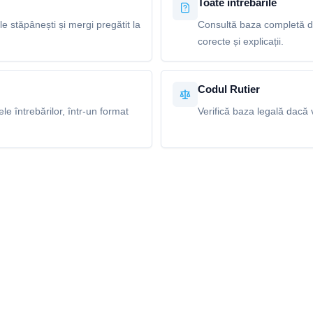
Toate întrebările
le stăpânești și mergi pregătit la
Consultă baza completă de
corecte și explicații.
Codul Rutier
e întrebărilor, într-un format
Verifică baza legală dacă v