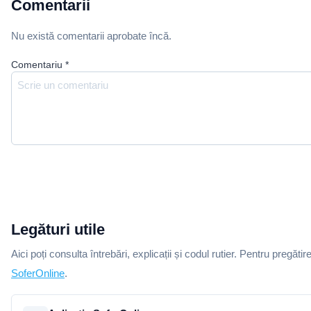
Comentarii
Nu există comentarii aprobate încă.
Comentariu
*
Legături utile
Aici poți consulta întrebări, explicații și codul rutier. Pentru pregătir
SoferOnline
.