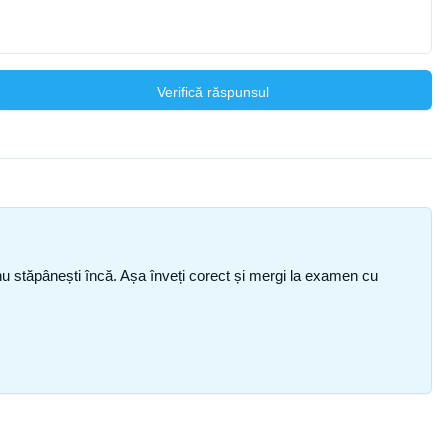
Verifică răspunsul
ce nu stăpânești încă. Așa înveți corect și mergi la examen cu