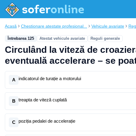
Acasă
Chestionare atestate profesional...
Vehicule avariate
Reg
Întrebarea 125
Atestat vehicule avariate
Reguli generale
Circulând la viteză de croazier
eventuală accelerare – se poa
indicatorul de turație a motorului
A
treapta de viteză cuplată
B
poziția pedalei de accelerație
C