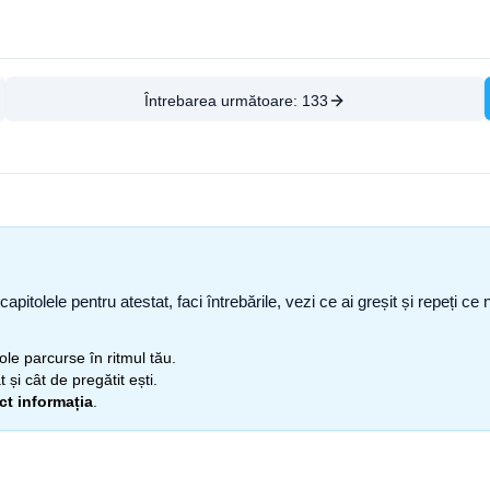
Întrebarea următoare:
133
capitolele pentru atestat, faci întrebările, vezi ce ai greșit și repeți 
itole parcurse în ritmul tău.
 și cât de pregătit ești.
ect informația
.