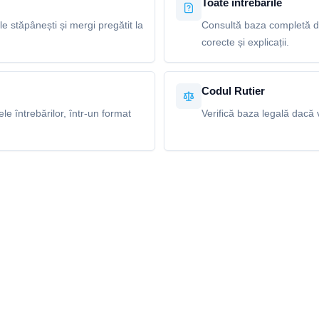
Toate întrebările
le stăpânești și mergi pregătit la
Consultă baza completă de
corecte și explicații.
Codul Rutier
e întrebărilor, într-un format
Verifică baza legală dacă v