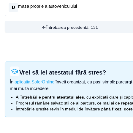
masa proprie a autovehiculului
D
Întrebarea precedentă:
131
Vrei să iei atestatul fără stres?
În
aplicația SoferOnline
înveți organizat, cu pași simpli: parcurgi 
mai multă încredere.
Ai
întrebările pentru atestatul ales
, cu explicații clare și cap
Progresul rămâne salvat: știi ce ai parcurs, ce mai ai de repetat
Întrebările greșite revin în mediul de învățare până
fixezi cor