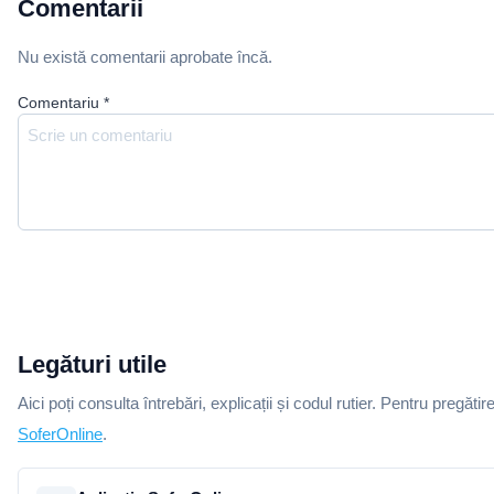
Comentarii
Nu există comentarii aprobate încă.
Comentariu
*
Legături utile
Aici poți consulta întrebări, explicații și codul rutier. Pentru pregătir
SoferOnline
.