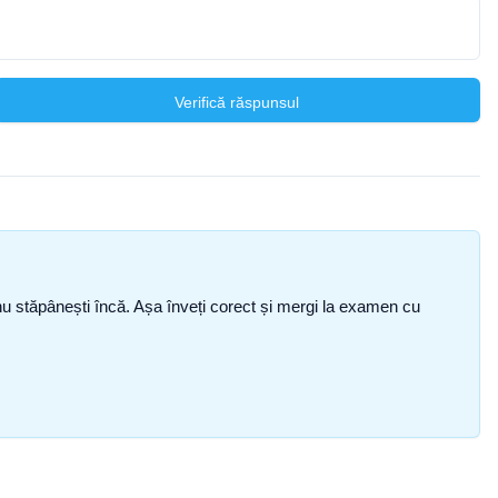
Verifică răspunsul
ce nu stăpânești încă. Așa înveți corect și mergi la examen cu