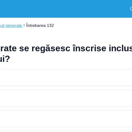
uli generale
Întrebarea 132
ate se regăsesc înscrise inclusi
ui?