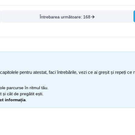
Întrebarea următoare:
168
capitolele pentru atestat, faci întrebările, vezi ce ai greșit și repeți 
itole parcurse în ritmul tău.
 și cât de pregătit ești.
ect informația
.