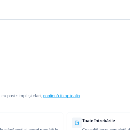
e cu pași simpli și clari,
continuă în aplicația
Toate întrebările
le stăpânești și mergi pregătit la
Consultă baza completă de