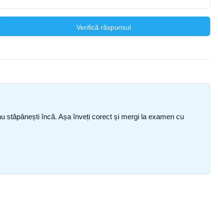
Verifică răspunsul
ce nu stăpânești încă. Așa înveți corect și mergi la examen cu