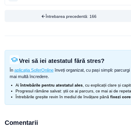
Întrebarea precedentă:
166
Vrei să iei atestatul fără stres?
În
aplicația SoferOnline
înveți organizat, cu pași simpli: parcurgi 
mai multă încredere.
Ai
întrebările pentru atestatul ales
, cu explicații clare și cap
Progresul rămâne salvat: știi ce ai parcurs, ce mai ai de repetat
Întrebările greșite revin în mediul de învățare până
fixezi cor
Comentarii