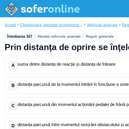
Acasă
Chestionare atestate profesional...
Vehicule avariate
Reg
Întrebarea 167
Atestat vehicule avariate
Reguli generale
Prin distanța de oprire se înțe
suma dintre distanța de reacție și distanța de frânare
A
distanța parcursă de la momentul intrării în funcțiune a sist
B
distanța parcursă din momentul acționării pedalei de frână p
C
distanța parcursă între momentul sesizării obstacolului și a
D