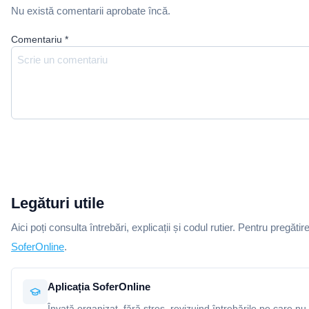
Nu există comentarii aprobate încă.
Comentariu
*
Legături utile
Aici poți consulta întrebări, explicații și codul rutier. Pentru pregătir
SoferOnline
.
Aplicația SoferOnline
Învață organizat, fără stres, revizuind întrebările pe care nu 