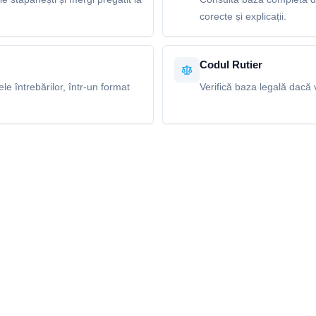
corecte și explicații.
Codul Rutier
e întrebărilor, într-un format
Verifică baza legală dacă v