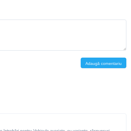
Adaugă comentariu
 întrebări pentru Vehicule avariate, cu variante, răspunsuri