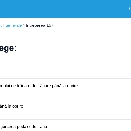
uli generale
Întrebarea 167
lege:
emului de frânare de frânare până la oprire
ână la oprire
cționarea pedalei de frână