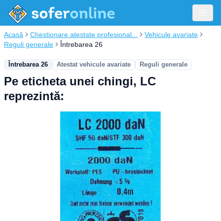
Acasă
Chestionare atestate profesional...
Vehicule avariate
Reguli generale
Întrebarea 26
Întrebarea 26
Atestat vehicule avariate
Reguli generale
Pe eticheta unei chingi, LC
reprezintă: