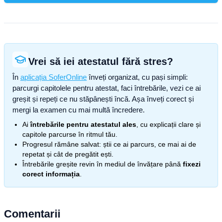
Vrei să iei atestatul fără stres?
În
aplicația SoferOnline
înveți organizat, cu pași simpli:
parcurgi capitolele pentru atestat, faci întrebările, vezi ce ai
greșit și repeți ce nu stăpânești încă. Așa înveți corect și
mergi la examen cu mai multă încredere.
Ai
întrebările pentru atestatul ales
, cu explicații clare și
capitole parcurse în ritmul tău.
Progresul rămâne salvat: știi ce ai parcurs, ce mai ai de
repetat și cât de pregătit ești.
Întrebările greșite revin în mediul de învățare până
fixezi
corect informația
.
Comentarii