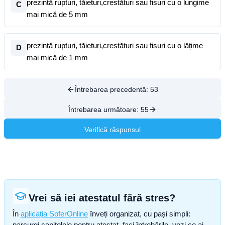
prezintă rupturi, tăieturi,crestături sau fisuri cu o lungime
C
mai mică de 5 mm
prezintă rupturi, tăieturi,crestături sau fisuri cu o lățime
D
mai mică de 1 mm
Întrebarea precedentă:
53
Întrebarea următoare:
55
Verifică răspunsul
Vrei să iei atestatul fără stres?
În
aplicația SoferOnline
înveți organizat, cu pași simpli:
parcurgi capitolele pentru atestat, faci întrebările, vezi ce ai