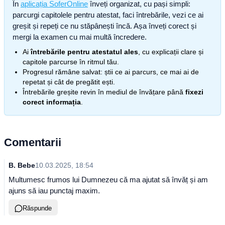
În
aplicația SoferOnline
înveți organizat, cu pași simpli:
parcurgi capitolele pentru atestat, faci întrebările, vezi ce ai
greșit și repeți ce nu stăpânești încă. Așa înveți corect și
mergi la examen cu mai multă încredere.
Ai
întrebările pentru atestatul ales
, cu explicații clare și
capitole parcurse în ritmul tău.
Progresul rămâne salvat: știi ce ai parcurs, ce mai ai de
repetat și cât de pregătit ești.
Întrebările greșite revin în mediul de învățare până
fixezi
corect informația
.
Comentarii
B. Bebe
10.03.2025, 18:54
Multumesc frumos lui Dumnezeu că ma ajutat să învăț și am
ajuns să iau punctaj maxim.
Răspunde