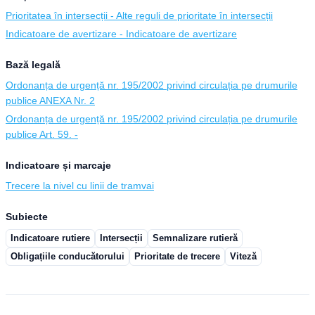
Prioritatea în intersecții - Alte reguli de prioritate în intersecții
Indicatoare de avertizare - Indicatoare de avertizare
Bază legală
Ordonanța de urgență nr. 195/2002 privind circulația pe drumurile
publice ANEXA Nr. 2
Ordonanța de urgență nr. 195/2002 privind circulația pe drumurile
publice Art. 59. -
Indicatoare și marcaje
Trecere la nivel cu linii de tramvai
Subiecte
Indicatoare rutiere
Intersecții
Semnalizare rutieră
Obligațiile conducătorului
Prioritate de trecere
Viteză