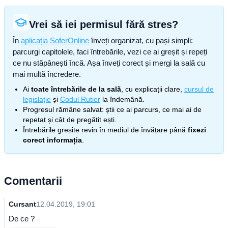
Vrei să iei permisul fără stres?
În
aplicația SoferOnline
înveți organizat, cu pași simpli:
parcurgi capitolele, faci întrebările, vezi ce ai greșit și repeți
ce nu stăpânești încă. Așa înveți corect și mergi la sală cu
mai multă încredere.
Ai
toate întrebările de la sală
, cu explicații clare,
cursul de
legislație
și
Codul Rutier
la îndemână.
Progresul rămâne salvat: știi ce ai parcurs, ce mai ai de
repetat și cât de pregătit ești.
Întrebările greșite revin în mediul de învățare până
fixezi
corect informația
.
Comentarii
Cursant
12.04.2019, 19:01
De ce ?