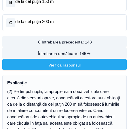
de la cel puţin 150 m
B
de la cel puţin 200 m
C
Întrebarea precedentă:
143
Întrebarea următoare:
145
Verifică răspunsul
Explicație
(2) Pe timpul nopţii, la apropierea a două vehicule care
circulă din sensuri opuse, conducătorii acestora sunt obligaţi
ca de la o distanţă de cel puţin 200 m să folosească luminile
de întâlnire concomitent cu reducerea vitezei. Când
conducătorul de autovehicul se apropie de un autovehicul
care circula în faţa sa, acesta este obligat sa folosească