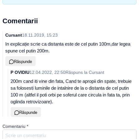
Comentarii
Cursant
18.11.2019, 15:23
In explicație scrie ca distanta este de cel putin 100m,dar legea
spune cel putin 200m.
Răspunde
P OVIDIU
12.04.2022, 22:50
Răspuns la
Cursant
200m cand iti vine din fata, Cand te apropii din spate, trebuie
sa folosesti luminile de intalnire de la o distanta de cel putin
100 m (altfel il poti orbi pe soferul care circula in fata ta, prin
oglinda retrovizoare).
Răspunde
Comentariu
*