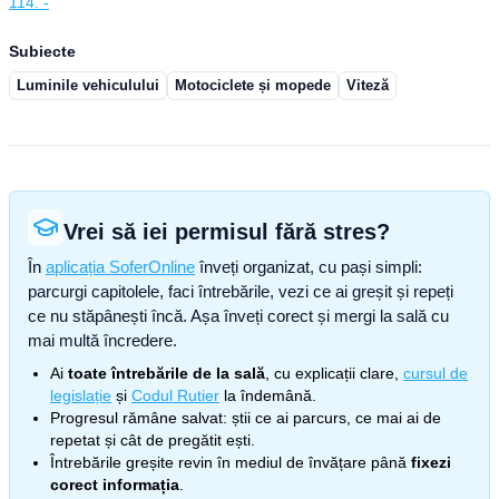
114. -
Subiecte
Luminile vehiculului
Motociclete și mopede
Viteză
Vrei să iei permisul fără stres?
În
aplicația SoferOnline
înveți organizat, cu pași simpli:
parcurgi capitolele, faci întrebările, vezi ce ai greșit și repeți
ce nu stăpânești încă. Așa înveți corect și mergi la sală cu
mai multă încredere.
Ai
toate întrebările de la sală
, cu explicații clare,
cursul de
legislație
și
Codul Rutier
la îndemână.
Progresul rămâne salvat: știi ce ai parcurs, ce mai ai de
repetat și cât de pregătit ești.
Întrebările greșite revin în mediul de învățare până
fixezi
corect informația
.