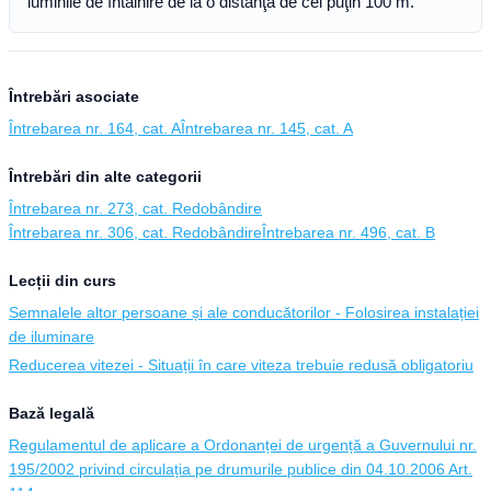
luminile de întâlnire de la o distanţă de cel puţin 100 m.
Întrebări asociate
Întrebarea nr. 164, cat. A
Întrebarea nr. 145, cat. A
Întrebări din alte categorii
Întrebarea nr. 273, cat. Redobândire
Întrebarea nr. 306, cat. Redobândire
Întrebarea nr. 496, cat. B
Lecții din curs
Semnalele altor persoane și ale conducătorilor - Folosirea instalației
de iluminare
Reducerea vitezei - Situații în care viteza trebuie redusă obligatoriu
Bază legală
Regulamentul de aplicare a Ordonanței de urgență a Guvernului nr.
195/2002 privind circulația pe drumurile publice din 04.10.2006 Art.