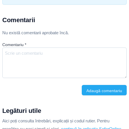
Comentarii
Nu există comentarii aprobate încă.
Comentariu
*
Adaugă comentariu
Legături utile
Aici poți consulta întrebări, explicații și codul rutier. Pentru
pregătire cu pași simpli și clari,
continuă în aplicația SoferOnline
.