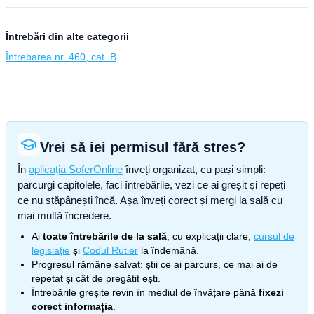
Întrebări din alte categorii
Întrebarea nr. 460, cat. B
Vrei să iei permisul fără stres?
În
aplicația SoferOnline
înveți organizat, cu pași simpli:
parcurgi capitolele, faci întrebările, vezi ce ai greșit și repeți
ce nu stăpânești încă. Așa înveți corect și mergi la sală cu
mai multă încredere.
Ai
toate întrebările de la sală
, cu explicații clare,
cursul de
legislație
și
Codul Rutier
la îndemână.
Progresul rămâne salvat: știi ce ai parcurs, ce mai ai de
repetat și cât de pregătit ești.
Întrebările greșite revin în mediul de învățare până
fixezi
corect informația
.