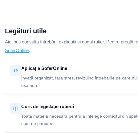
Legături utile
Aici poți consulta întrebări, explicații și codul rutier. Pentru pregătir
SoferOnline
.
Aplicația SoferOnline
Învață organizat, fără stres, revizuind întrebările pe care nu 
examen.
Curs de legislație rutieră
Toată materia necesară pentru a înțelege contextul din spatel
ușor de parcurs.