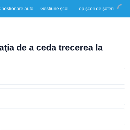
Chestionare auto
Gestiune școli
Top școli de șoferi
aţia de a ceda trecerea la