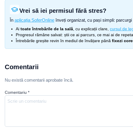
Vrei să iei permisul fără stres?
În
aplicația SoferOnline
înveți organizat, cu pași simpli: parcurgi 
Ai
toate întrebările de la sală
, cu explicații clare,
cursul de leg
Progresul rămâne salvat: știi ce ai parcurs, ce mai ai de repetat
Întrebările greșite revin în mediul de învățare până
fixezi cor
Comentarii
Nu există comentarii aprobate încă.
Comentariu
*