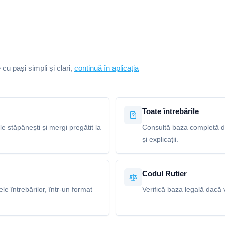
e cu pași simpli și clari,
continuă în aplicația
Toate întrebările
le stăpânești și mergi pregătit la
Consultă baza completă de
și explicații.
Codul Rutier
e întrebărilor, într-un format
Verifică baza legală dacă v