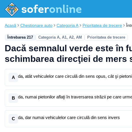
Acasă
Chestionare auto
Categoria A
Prioritatea de trecere
În
Întrebarea 217
Categoria A, A1, A2, AM
Prioritatea de trecere
Dacă semnalul verde este în fu
schimbarea direcţiei de mers 
da, atât vehiculelor care circulă din sens opus, cât şi pietonil
A
da, numai pietonilor aflaţi în traversarea străzii pe care urm
B
da, dar numai vehiculelor care circulă din sens invers
C