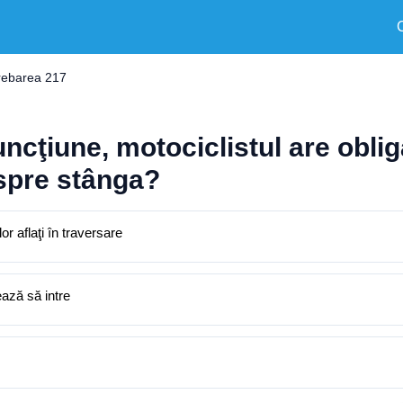
trebarea 217
ncţiune, motociclistul are oblig
spre stânga?
or aflaţi în traversare
ează să intre