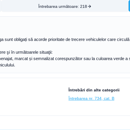
Întrebarea următoare:
218
ga sunt obligați să acorde prioritate de trecere vehiculelor care circulă
re şi în următoarele situaţii:
menajat, marcat și semnalizat corespunzător sau la culoarea verde a se
iculului.
Întrebări din alte categorii
Întrebarea nr. 734, cat. B