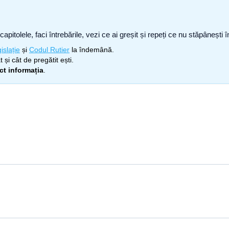
capitolele, faci întrebările, vezi ce ai greșit și repeți ce nu stăpâneșt
islație
și
Codul Rutier
la îndemână.
 și cât de pregătit ești.
ect informația
.