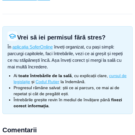
Vrei să iei permisul fără stres?
În
aplicația SoferOnline
înveți organizat, cu pași simpli:
parcurgi capitolele, faci întrebările, vezi ce ai greșit și repeți
ce nu stăpânești încă. Așa înveți corect și mergi la sală cu
mai multă încredere.
Ai
toate întrebările de la sală
, cu explicații clare,
cursul de
legislație
și
Codul Rutier
la îndemână.
Progresul rămâne salvat: știi ce ai parcurs, ce mai ai de
repetat și cât de pregătit ești.
Întrebările greșite revin în mediul de învățare până
fixezi
corect informația
.
Comentarii