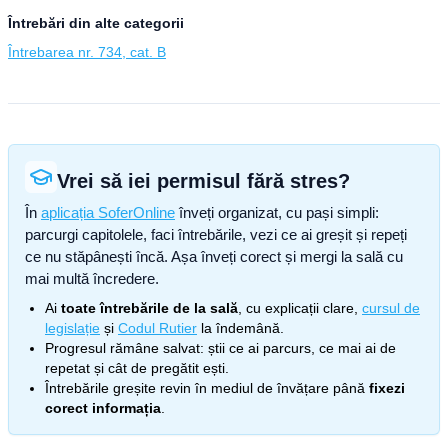
Întrebări din alte categorii
Întrebarea nr. 734, cat. B
Vrei să iei permisul fără stres?
În
aplicația SoferOnline
înveți organizat, cu pași simpli:
parcurgi capitolele, faci întrebările, vezi ce ai greșit și repeți
ce nu stăpânești încă. Așa înveți corect și mergi la sală cu
mai multă încredere.
Ai
toate întrebările de la sală
, cu explicații clare,
cursul de
legislație
și
Codul Rutier
la îndemână.
Progresul rămâne salvat: știi ce ai parcurs, ce mai ai de
repetat și cât de pregătit ești.
Întrebările greșite revin în mediul de învățare până
fixezi
corect informația
.