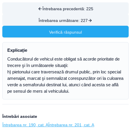
Întrebarea precedentă:
225
Întrebarea următoare:
227
Verifică răspunsul
Explicație
Conducătorul de vehicul este obligat să acorde prioritate de
trecere şi în următoarele situaţii:
h) pietonului care traversează drumul public, prin loc special
amenajat, marcat şi semnalizat corespunzător ori la culoarea
verde a semaforului destinat lui, atunci când acesta se află
pe sensul de mers al vehiculului.
Întrebări asociate
Întrebarea nr. 190, cat. A
Întrebarea nr. 201, cat. A