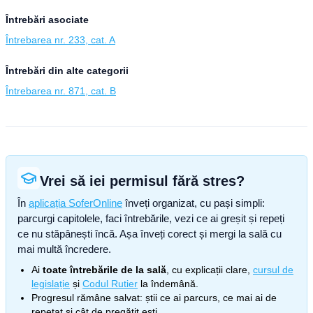
Întrebări asociate
Întrebarea nr. 233, cat. A
Întrebări din alte categorii
Întrebarea nr. 871, cat. B
Vrei să iei permisul fără stres?
În
aplicația SoferOnline
înveți organizat, cu pași simpli:
parcurgi capitolele, faci întrebările, vezi ce ai greșit și repeți
ce nu stăpânești încă. Așa înveți corect și mergi la sală cu
mai multă încredere.
Ai
toate întrebările de la sală
, cu explicații clare,
cursul de
legislație
și
Codul Rutier
la îndemână.
Progresul rămâne salvat: știi ce ai parcurs, ce mai ai de
repetat și cât de pregătit ești.