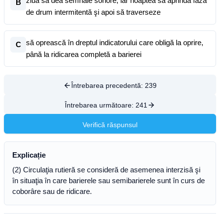
ziua să dea semnale sonore, iar noaptea să aprindă faza
B
de drum intermitentă şi apoi să traverseze
să oprească în dreptul indicatorului care obligă la oprire,
C
până la ridicarea completă a barierei
Întrebarea precedentă:
239
Întrebarea următoare:
241
Verifică răspunsul
Explicație
(2) Circulaţia rutieră se consideră de asemenea interzisă şi
în situaţia în care barierele sau semibarierele sunt în curs de
coborâre sau de ridicare.