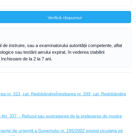
Verifică răspunsul
 de instruire, sau a examinatorului autorității competente, aflat
gice sau testării aerului expirat, în vederea stabilirii
nchisoare de la 2 la 7 ani.
rea nr. 323, cat. Redobândire
Întrebarea nr. 339, cat. Redobândire
 Art. 337. - Refuzul sau sustragerea de la prelevarea de mostre
anței de urgență a Guvernului nr. 195/2002 privind circulația pe