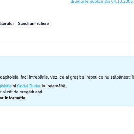
drumurile publice din 04.10.2006 A
ătorului
Sancțiuni rutiere
capitolele, faci întrebările, vezi ce ai greșit și repeți ce nu stăpâneșt
islație
și
Codul Rutier
la îndemână.
 și cât de pregătit ești.
ect informația
.