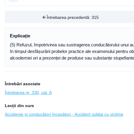
Întrebarea precedentă:
315
Explicație
(5) Refuzul, împotrivirea sau sustragerea conducătorului unui auto
în timpul desfășurării probelor practice ale examenului pentru obț
alcoolemiei ori a prezenței de produse sau substanțe stupefiante
Întrebări asociate
Întrebarea nr. 330, cat. A
Lecții din curs
Accidente și conducători începători - Accident soldat cu victime