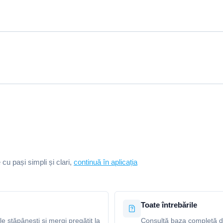
e cu pași simpli și clari,
continuă în aplicația
Toate întrebările
le stăpânești și mergi pregătit la
Consultă baza completă de