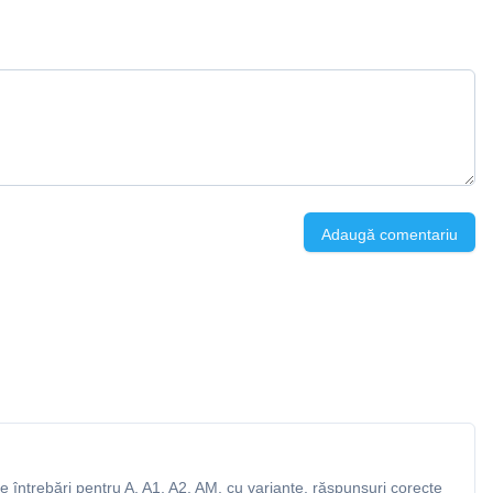
Adaugă comentariu
 întrebări pentru A, A1, A2, AM, cu variante, răspunsuri corecte