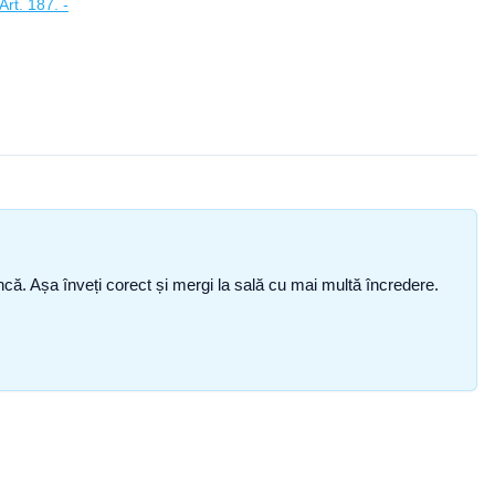
rt. 187. -
i încă. Așa înveți corect și mergi la sală cu mai multă încredere.