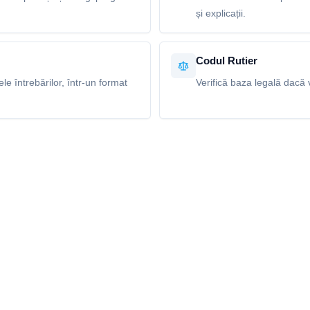
și explicații.
Codul Rutier
e întrebărilor, într-un format
Verifică baza legală dacă v