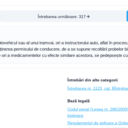
Întrebarea următoare:
317
vehicul sau al unui tramvai, ori a instructorului auto, aflat în procesul
inerea permisului de conducere, de a se supune recoltării probelor biolo
 ori a medicamentelor cu efecte similare acestora, se pedepsește cu î
Întrebări din alte categorii
Întrebarea nr. 1123, cat. B
Întreba
Bază legală
Codul penal (Legea nr. 286/2009)
biologice
Regulamentul de aplicare a Ordon