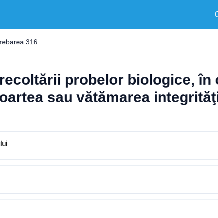
trebarea 316
recoltării probelor biologice, în
moartea sau vătămarea integrităţi
lui