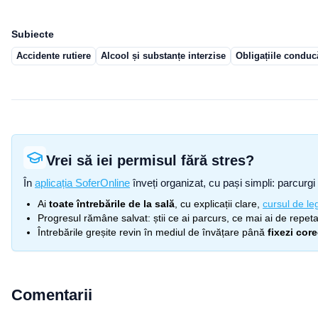
Subiecte
Accidente rutiere
Alcool și substanțe interzise
Obligațiile conduc
Vrei să iei permisul fără stres?
În
aplicația SoferOnline
înveți organizat, cu pași simpli: parcurgi 
Ai
toate întrebările de la sală
, cu explicații clare,
cursul de leg
Progresul rămâne salvat: știi ce ai parcurs, ce mai ai de repetat
Întrebările greșite revin în mediul de învățare până
fixezi cor
Comentarii