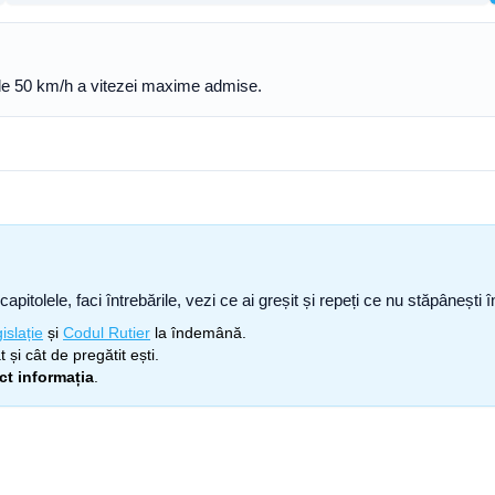
de 50 km/h a vitezei maxime admise.
capitolele, faci întrebările, vezi ce ai greșit și repeți ce nu stăpâneșt
islație
și
Codul Rutier
la îndemână.
 și cât de pregătit ești.
ect informația
.