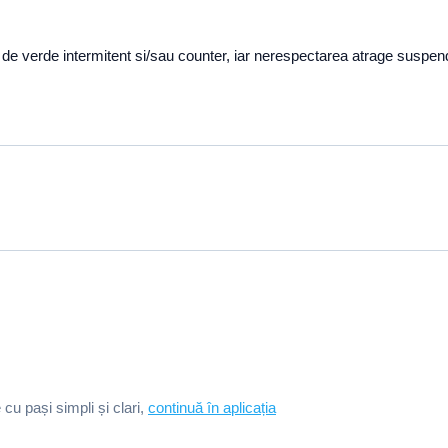
 de verde intermitent si/sau counter, iar nerespectarea atrage suspen
e cu pași simpli și clari,
continuă în aplicația