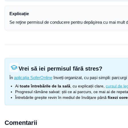
Explicație
Se reţine permisul de conducere pentru depăşirea cu mai mult 
Vrei să iei permisul fără stres?
În
aplicația SoferOnline
înveți organizat, cu pași simpli: parcurgi 
Ai
toate întrebările de la sală
, cu explicații clare,
cursul de leg
Progresul rămâne salvat: știi ce ai parcurs, ce mai ai de repetat
Întrebările greșite revin în mediul de învățare până
fixezi cor
Comentarii