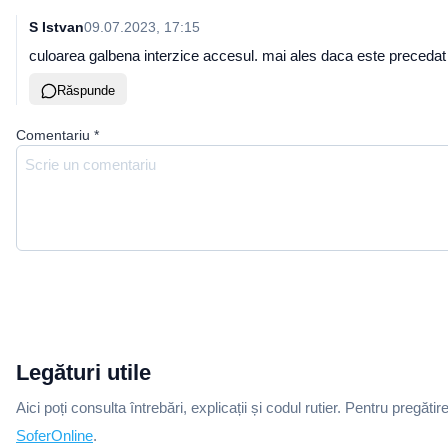
S Istvan
09.07.2023, 17:15
culoarea galbena interzice accesul. mai ales daca este precedat
Răspunde
Comentariu
*
Legături utile
Aici poți consulta întrebări, explicații și codul rutier. Pentru pregătir
SoferOnline
.