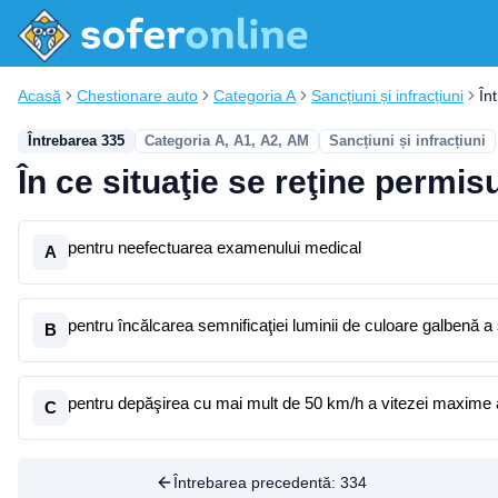
Acasă
Chestionare auto
Categoria A
Sancțiuni și infracțiuni
În
Întrebarea 335
Categoria A, A1, A2, AM
Sancțiuni și infracțiuni
În ce situaţie se reţine permi
pentru neefectuarea examenului medical
A
pentru încălcarea semnificaţiei luminii de culoare galbenă a
B
pentru depăşirea cu mai mult de 50 km/h a vitezei maxime
C
Întrebarea precedentă:
334