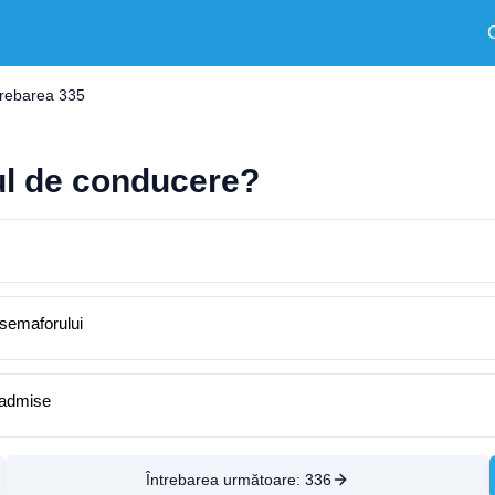
trebarea 335
sul de conducere?
 semaforului
 admise
Întrebarea următoare:
336