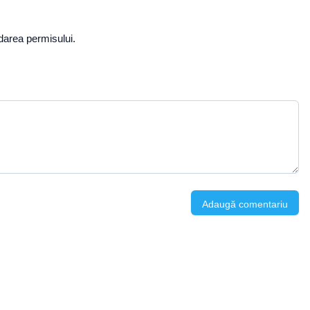
darea permisului.
Adaugă comentariu