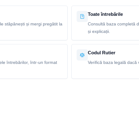
Toate întrebările
le stăpânești și mergi pregătit la
Consultă baza completă de
și explicații.
Codul Rutier
e întrebărilor, într-un format
Verifică baza legală dacă v