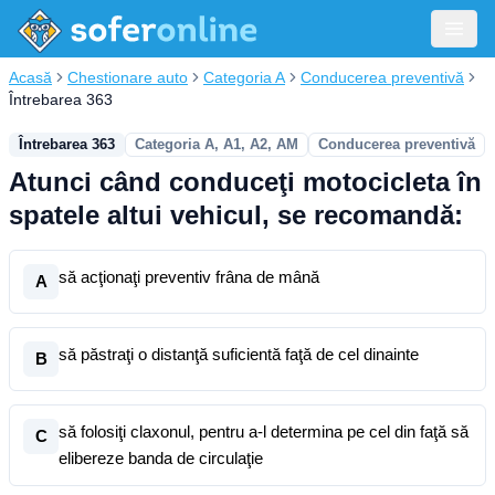
Acasă
Chestionare auto
Categoria A
Conducerea preventivă
Întrebarea 363
Întrebarea 363
Categoria A, A1, A2, AM
Conducerea preventivă
Atunci când conduceţi motocicleta în
spatele altui vehicul, se recomandă:
să acţionaţi preventiv frâna de mână
A
să păstraţi o distanţă suficientă faţă de cel dinainte
B
să folosiţi claxonul, pentru a-l determina pe cel din faţă să
C
elibereze banda de circulaţie