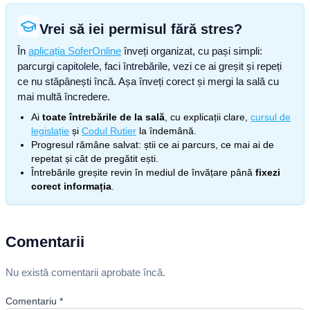
Vrei să iei permisul fără stres?
În
aplicația SoferOnline
înveți organizat, cu pași simpli:
parcurgi capitolele, faci întrebările, vezi ce ai greșit și repeți
ce nu stăpânești încă. Așa înveți corect și mergi la sală cu
mai multă încredere.
Ai
toate întrebările de la sală
, cu explicații clare,
cursul de
legislație
și
Codul Rutier
la îndemână.
Progresul rămâne salvat: știi ce ai parcurs, ce mai ai de
repetat și cât de pregătit ești.
Întrebările greșite revin în mediul de învățare până
fixezi
corect informația
.
Comentarii
Nu există comentarii aprobate încă.
Comentariu
*