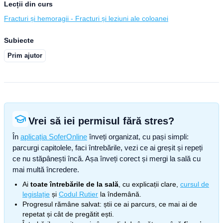
Lecții din curs
Fracturi și hemoragii - Fracturi și leziuni ale coloanei
Subiecte
Prim ajutor
Vrei să iei permisul fără stres?
În
aplicația SoferOnline
înveți organizat, cu pași simpli:
parcurgi capitolele, faci întrebările, vezi ce ai greșit și repeți
ce nu stăpânești încă. Așa înveți corect și mergi la sală cu
mai multă încredere.
Ai
toate întrebările de la sală
, cu explicații clare,
cursul de
legislație
și
Codul Rutier
la îndemână.
Progresul rămâne salvat: știi ce ai parcurs, ce mai ai de
repetat și cât de pregătit ești.