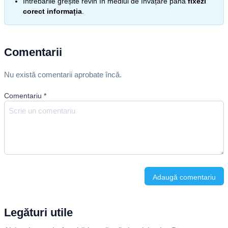
Întrebările greșite revin în mediul de învățare până
fixezi
corect informația
.
Comentarii
Nu există comentarii aprobate încă.
Comentariu
*
Adaugă comentariu
Legături utile