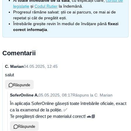
Ai
toate întrebările de la sală
, cu explicații clare,
cursul de
legislație
și
Codul Rutier
la îndemână.
Progresul rămâne salvat: știi ce ai parcurs, ce mai ai de
repetat și cât de pregătit ești.
Întrebările greșite revin în mediul de învățare până
fixezi
corect informația
.
Comentarii
C. Marian
04.05.2025, 12:45
salut
Răspunde
SoferOnline A.
05.05.2025, 08:17
Răspuns la
C. Marian
În aplicația SoferOnline găsești toate întrebările oficiale, exact
ca la examenul de la poliție. ✅
Te pregătești direct pe materialul corect! 🚗📘
Răspunde