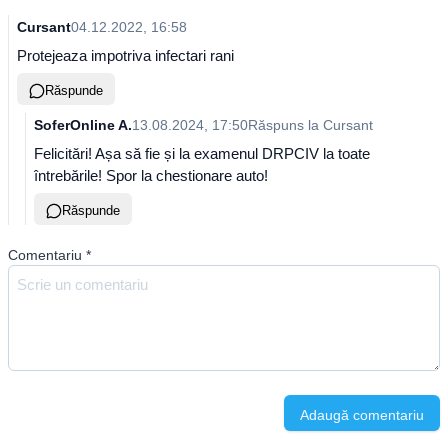
Cursant
04.12.2022, 16:58
Protejeaza impotriva infectari rani
Răspunde
SoferOnline A.
13.08.2024, 17:50
Răspuns la
Cursant
Felicitări! Așa să fie și la examenul DRPCIV la toate
întrebările! Spor la chestionare auto!
Răspunde
Comentariu
*
Adaugă comentariu