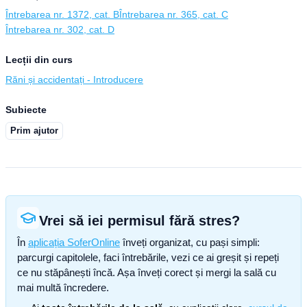
Întrebarea nr. 1372, cat. B
Întrebarea nr. 365, cat. C
Întrebarea nr. 302, cat. D
Lecții din curs
Răni și accidentați - Introducere
Subiecte
Prim ajutor
Vrei să iei permisul fără stres?
În
aplicația SoferOnline
înveți organizat, cu pași simpli:
parcurgi capitolele, faci întrebările, vezi ce ai greșit și repeți
ce nu stăpânești încă. Așa înveți corect și mergi la sală cu
mai multă încredere.