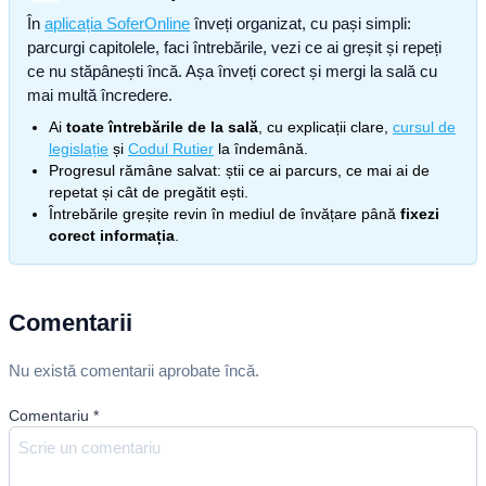
În
aplicația SoferOnline
înveți organizat, cu pași simpli:
parcurgi capitolele, faci întrebările, vezi ce ai greșit și repeți
ce nu stăpânești încă. Așa înveți corect și mergi la sală cu
mai multă încredere.
Ai
toate întrebările de la sală
, cu explicații clare,
cursul de
legislație
și
Codul Rutier
la îndemână.
Progresul rămâne salvat: știi ce ai parcurs, ce mai ai de
repetat și cât de pregătit ești.
Întrebările greșite revin în mediul de învățare până
fixezi
corect informația
.
Comentarii
Nu există comentarii aprobate încă.
Comentariu
*