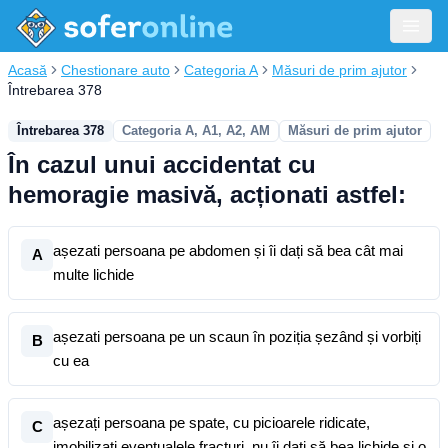
Acasă
Chestionare auto
Categoria A
Măsuri de prim ajutor
Întrebarea 378
Întrebarea 378
Categoria A, A1, A2, AM
Măsuri de prim ajutor
În cazul unui accidentat cu
hemoragie masivă, acționati astfel:
așezati persoana pe abdomen și îi dați să bea cât mai
A
multe lichide
așezati persoana pe un scaun în poziția șezând și vorbiți
B
cu ea
așezați persoana pe spate, cu picioarele ridicate,
C
imobilizați eventualele fracturi, nu îi dați să bea lichide și o