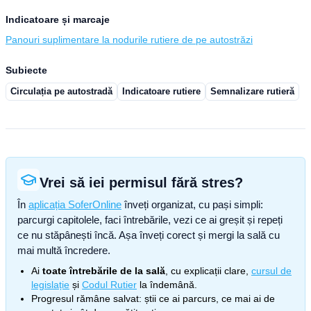
Indicatoare și marcaje
Panouri suplimentare la nodurile rutiere de pe autostrăzi
Subiecte
Circulația pe autostradă
Indicatoare rutiere
Semnalizare rutieră
Vrei să iei permisul fără stres?
În
aplicația SoferOnline
înveți organizat, cu pași simpli:
parcurgi capitolele, faci întrebările, vezi ce ai greșit și repeți
ce nu stăpânești încă. Așa înveți corect și mergi la sală cu
mai multă încredere.
Ai
toate întrebările de la sală
, cu explicații clare,
cursul de
legislație
și
Codul Rutier
la îndemână.
Progresul rămâne salvat: știi ce ai parcurs, ce mai ai de