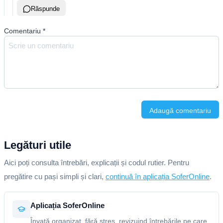
Răspunde
Comentariu
*
Adaugă comentariu
Legături utile
Aici poți consulta întrebări, explicații și codul rutier. Pentru
pregătire cu pași simpli și clari,
continuă în aplicația SoferOnline
.
Aplicația SoferOnline
Învață organizat, fără stres, revizuind întrebările pe care