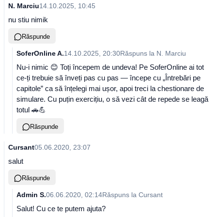
N. Marciu
14.10.2025, 10:45
nu stiu nimik
Răspunde
SoferOnline A.
14.10.2025, 20:30
Răspuns la
N. Marciu
Nu-i nimic 😊 Toți începem de undeva! Pe SoferOnline ai tot
ce-ți trebuie să înveți pas cu pas — începe cu „Întrebări pe
capitole” ca să înțelegi mai ușor, apoi treci la chestionare de
simulare. Cu puțin exercițiu, o să vezi cât de repede se leagă
totul 🚗💪
Răspunde
Cursant
05.06.2020, 23:07
salut
Răspunde
Admin S.
06.06.2020, 02:14
Răspuns la
Cursant
Salut! Cu ce te putem ajuta?