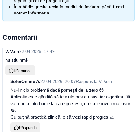
repetat și cât de pregătit ești.
Întrebările greșite revin în mediul de învățare până
fixezi
corect informația
.
Comentarii
V. Voin
22.04.2026, 17:49
nu stiu nmk
Răspunde
SoferOnline A.
22.04.2026, 20:07
Răspuns la
V. Voin
Nu-i nicio problemă dacă pornești de la zero 😊
Aplicația este gândită să te ajute pas cu pas, iar algoritmul îți
va repeta întrebările la care greșești, ca să le înveți mai ușor
🔁.
Cu puțină practică zilnică, o să vezi rapid progres 📈
Răspunde