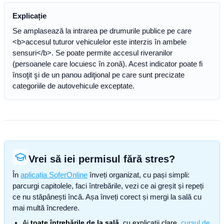
Explicație
Se amplasează la intrarea pe drumurile publice pe care
<b>accesul tuturor vehiculelor este interzis în ambele
sensuri</b>. Se poate permite accesul riveranilor
(persoanele care locuiesc în zonă). Acest indicator poate fi
însoţit şi de un panou adiţional pe care sunt precizate
categoriile de autovehicule exceptate.
Vrei să iei permisul fără stres?
În
aplicația SoferOnline
înveți organizat, cu pași simpli:
parcurgi capitolele, faci întrebările, vezi ce ai greșit și repeți
ce nu stăpânești încă. Așa înveți corect și mergi la sală cu
mai multă încredere.
Ai
toate întrebările de la sală
, cu explicații clare,
cursul de