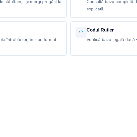
le stăpânești și mergi pregătit la
Consultă baza completă de 
explicații.
Codul Rutier
e întrebărilor, într-un format
Verifică baza legală dacă v