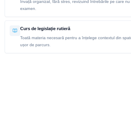
Învață organizat, fără stres, revizuind întrebările pe care nu 
examen.
Curs de legislație rutieră
Toată materia necesară pentru a înțelege contextul din spatel
ușor de parcurs.