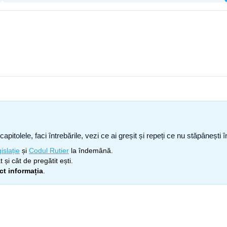
capitolele, faci întrebările, vezi ce ai greșit și repeți ce nu stăpâneșt
islație
și
Codul Rutier
la îndemână.
 și cât de pregătit ești.
ect informația
.