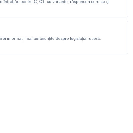
întrebări pentru C, C1, cu variante, răspunsuri corecte și
rei informații mai amănunțite despre legislația rutieră.