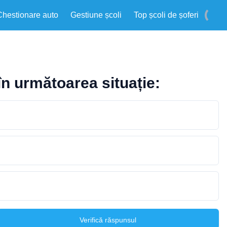
Chestionare auto
Gestiune școli
Top școli de șoferi
în următoarea situație:
Verifică răspunsul