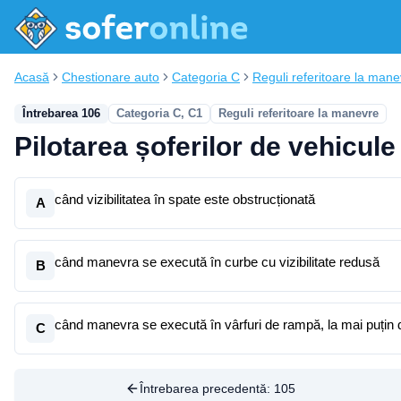
Acasă
Chestionare auto
Categoria C
Reguli referitoare la mane
Întrebarea 106
Categoria C, C1
Reguli referitoare la manevre
Pilotarea șoferilor de vehicule
când vizibilitatea în spate este obstrucționată
A
când manevra se execută în curbe cu vizibilitate redusă
B
când manevra se execută în vârfuri de rampă, la mai puțin
C
Întrebarea precedentă:
105