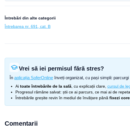
Întrebări din alte categorii
Întrebarea nr. 691, cat. B
Vrei să iei permisul fără stres?
În
aplicația SoferOnline
înveți organizat, cu pași simpli: parcurgi 
Ai
toate întrebările de la sală
, cu explicații clare,
cursul de leg
Progresul rămâne salvat: știi ce ai parcurs, ce mai ai de repetat
Întrebările greșite revin în mediul de învățare până
fixezi cor
Comentarii