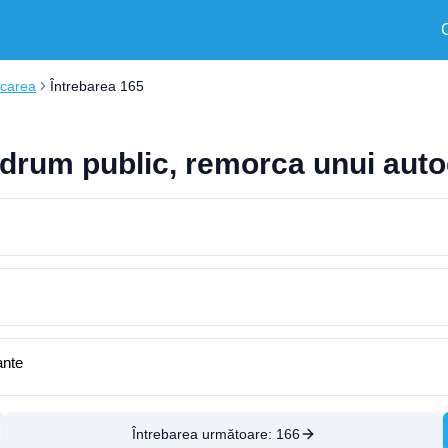
rcarea
Întrebarea 165
n drum public, remorca unui au
ante
Întrebarea următoare:
166