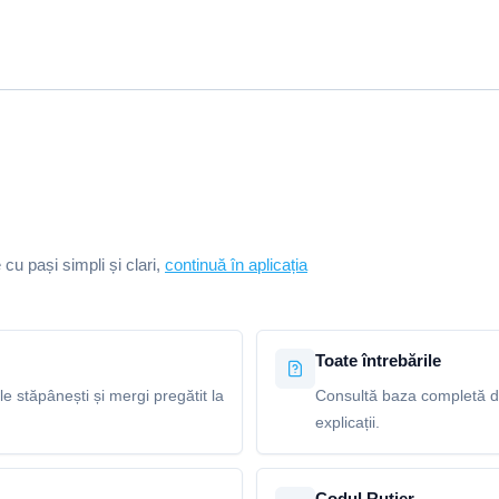
e cu pași simpli și clari,
continuă în aplicația
Toate întrebările
le stăpânești și mergi pregătit la
Consultă baza completă de 
explicații.
Codul Rutier