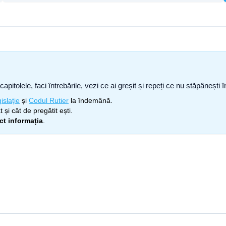
capitolele, faci întrebările, vezi ce ai greșit și repeți ce nu stăpâneșt
islație
și
Codul Rutier
la îndemână.
 și cât de pregătit ești.
ect informația
.