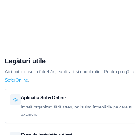
Legături utile
Aici poți consulta întrebări, explicații și codul rutier. Pentru pregătir
SoferOnline
.
Aplicația SoferOnline
Învață organizat, fără stres, revizuind întrebările pe care nu 
examen.
Curs de legislație rutieră