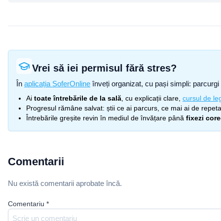
Vrei să iei permisul fără stres?
În
aplicația SoferOnline
înveți organizat, cu pași simpli: parcurgi 
Ai
toate întrebările de la sală
, cu explicații clare,
cursul de leg
Progresul rămâne salvat: știi ce ai parcurs, ce mai ai de repetat
Întrebările greșite revin în mediul de învățare până
fixezi cor
Comentarii
Nu există comentarii aprobate încă.
Comentariu
*