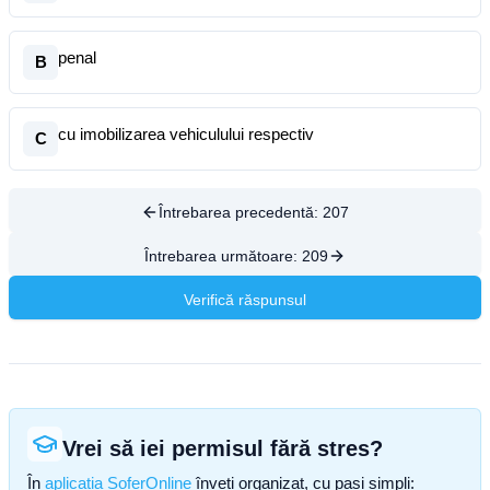
penal
B
cu imobilizarea vehiculului respectiv
C
Întrebarea precedentă:
207
Întrebarea următoare:
209
Verifică răspunsul
Vrei să iei permisul fără stres?
În
aplicația SoferOnline
înveți organizat, cu pași simpli: