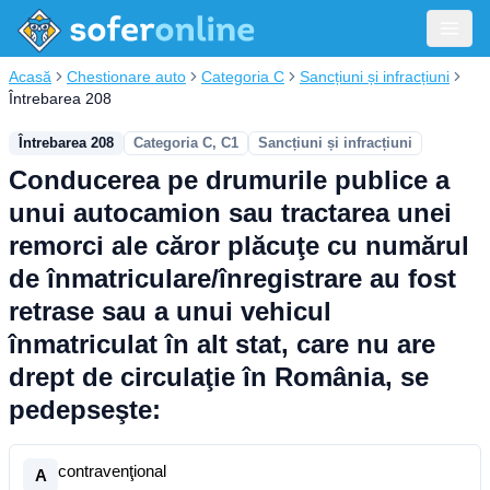
Acasă
Chestionare auto
Categoria C
Sancțiuni și infracțiuni
Întrebarea 208
Întrebarea 208
Categoria C, C1
Sancțiuni și infracțiuni
Conducerea pe drumurile publice a
unui autocamion sau tractarea unei
remorci ale căror plăcuţe cu numărul
de înmatriculare/înregistrare au fost
retrase sau a unui vehicul
înmatriculat în alt stat, care nu are
drept de circulaţie în România, se
pedepseşte:
contravenţional
A