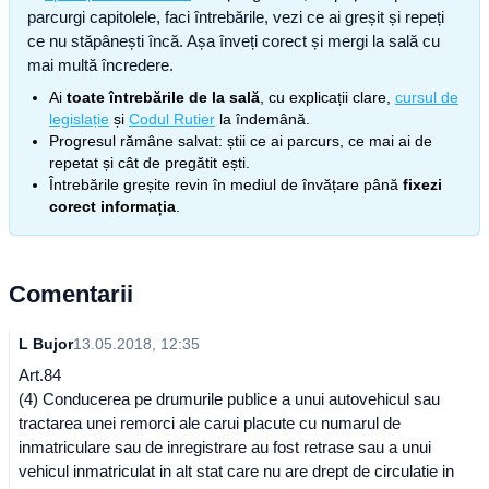
parcurgi capitolele, faci întrebările, vezi ce ai greșit și repeți
ce nu stăpânești încă. Așa înveți corect și mergi la sală cu
mai multă încredere.
Ai
toate întrebările de la sală
, cu explicații clare,
cursul de
legislație
și
Codul Rutier
la îndemână.
Progresul rămâne salvat: știi ce ai parcurs, ce mai ai de
repetat și cât de pregătit ești.
Întrebările greșite revin în mediul de învățare până
fixezi
corect informația
.
Comentarii
L Bujor
13.05.2018, 12:35
Art.84
(4) Conducerea pe drumurile publice a unui autovehicul sau
tractarea unei remorci ale carui placute cu numarul de
inmatriculare sau de inregistrare au fost retrase sau a unui
vehicul inmatriculat in alt stat care nu are drept de circulatie in