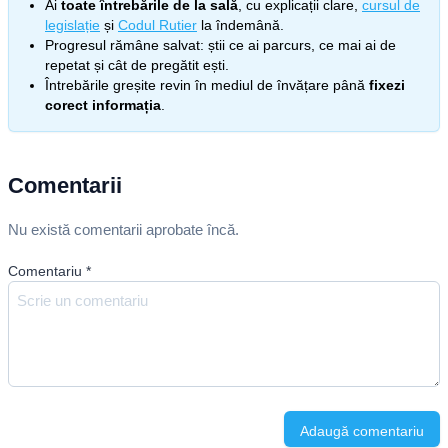
Ai
toate întrebările de la sală
, cu explicații clare,
cursul de
legislație
și
Codul Rutier
la îndemână.
Progresul rămâne salvat: știi ce ai parcurs, ce mai ai de
repetat și cât de pregătit ești.
Întrebările greșite revin în mediul de învățare până
fixezi
corect informația
.
Comentarii
Nu există comentarii aprobate încă.
Comentariu
*
Adaugă comentariu