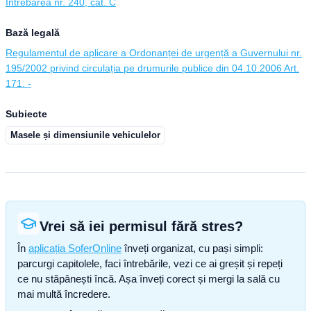
Întrebarea nr. 240, cat. C
Bază legală
Regulamentul de aplicare a Ordonanței de urgență a Guvernului nr.
195/2002 privind circulația pe drumurile publice din 04.10.2006 Art.
171. -
Subiecte
Masele și dimensiunile vehiculelor
Vrei să iei permisul fără stres?
În
aplicația SoferOnline
înveți organizat, cu pași simpli:
parcurgi capitolele, faci întrebările, vezi ce ai greșit și repeți
ce nu stăpânești încă. Așa înveți corect și mergi la sală cu
mai multă încredere.