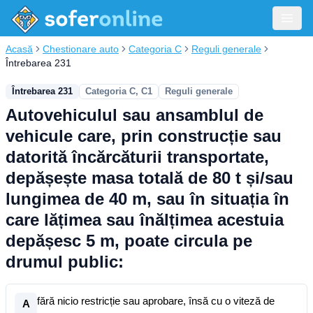
Acasă
Chestionare auto
Categoria C
Reguli generale
Întrebarea 231
Întrebarea 231
Categoria C, C1
Reguli generale
Autovehiculul sau ansamblul de
vehicule care, prin construcție sau
datorită încărcăturii transportate,
depășește masa totală de 80 t și/sau
lungimea de 40 m, sau în situația în
care lățimea sau înălțimea acestuia
depășesc 5 m, poate circula pe
drumul public:
fără nicio restricție sau aprobare, însă cu o viteză de
A