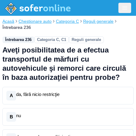
Acasă
Chestionare auto
Categoria C
Reguli generale
Întrebarea 236
Întrebarea 236
Categoria C, C1
Reguli generale
Aveţi posibilitatea de a efectua
transportul de mărfuri cu
autovehicule şi remorci care circulă
în baza autorizaţiei pentru probe?
da, fără nicio restricţie
A
nu
B