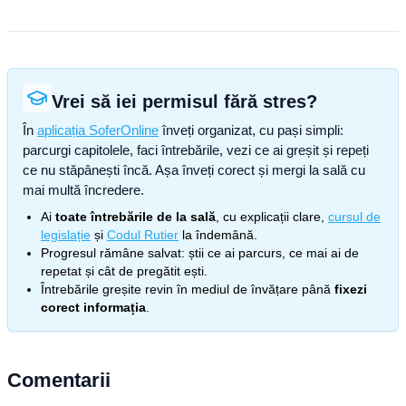
Vrei să iei permisul fără stres?
În
aplicația SoferOnline
înveți organizat, cu pași simpli:
parcurgi capitolele, faci întrebările, vezi ce ai greșit și repeți
ce nu stăpânești încă. Așa înveți corect și mergi la sală cu
mai multă încredere.
Ai
toate întrebările de la sală
, cu explicații clare,
cursul de
legislație
și
Codul Rutier
la îndemână.
Progresul rămâne salvat: știi ce ai parcurs, ce mai ai de
repetat și cât de pregătit ești.
Întrebările greșite revin în mediul de învățare până
fixezi
corect informația
.
Comentarii