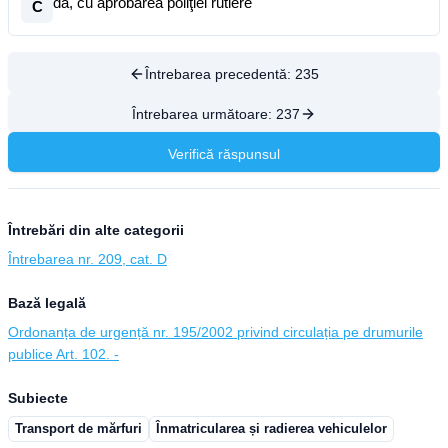
da, cu aprobarea poliţiei rutiere
C
Întrebarea precedentă:
235
Întrebarea următoare:
237
Verifică răspunsul
Întrebări din alte categorii
Întrebarea nr. 209, cat. D
Bază legală
Ordonanța de urgență nr. 195/2002 privind circulația pe drumurile
publice Art. 102. -
Subiecte
Transport de mărfuri
Înmatricularea și radierea vehiculelor