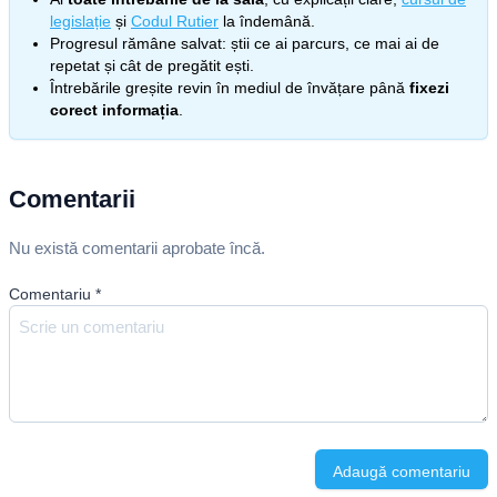
legislație
și
Codul Rutier
la îndemână.
Progresul rămâne salvat: știi ce ai parcurs, ce mai ai de
repetat și cât de pregătit ești.
Întrebările greșite revin în mediul de învățare până
fixezi
corect informația
.
Comentarii
Nu există comentarii aprobate încă.
Comentariu
*
Adaugă comentariu