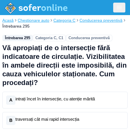
Acasă
Chestionare auto
Categoria C
Conducerea preventivă
Întrebarea 295
Întrebarea 295
Categoria C, C1
Conducerea preventivă
Vă apropiați de o intersecție fără
indicatoare de circulație. Vizibilitatea
în ambele direcții este imposibilă, din
cauza vehiculelor staționate. Cum
procedați?
intrați încet în intersecție, cu atenție mărită
A
traversați cât mai rapid intersecția
B