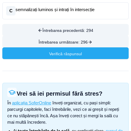
semnalizați luminos și intrați în intersecție
C
Întrebarea precedentă:
294
Întrebarea următoare:
296
Verifică răspunsul
Vrei să iei permisul fără stres?
În
aplicația SoferOnline
înveți organizat, cu pași simpli:
parcurgi capitolele, faci întrebările, vezi ce ai greșit și repeți
ce nu stăpânești încă. Așa înveți corect și mergi la sală cu
mai multă încredere.
Ai
toate întrebările de la sală
, cu explicații clare,
cursul de