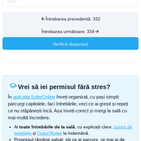
Întrebarea precedentă:
332
Întrebarea următoare:
334
Verifică răspunsul
Vrei să iei permisul fără stres?
În
aplicația SoferOnline
înveți organizat, cu pași simpli:
parcurgi capitolele, faci întrebările, vezi ce ai greșit și repeți
ce nu stăpânești încă. Așa înveți corect și mergi la sală cu
mai multă încredere.
Ai
toate întrebările de la sală
, cu explicații clare,
cursul de
legislație
și
Codul Rutier
la îndemână.
Progresul rămâne salvat: știi ce ai parcurs, ce mai ai de