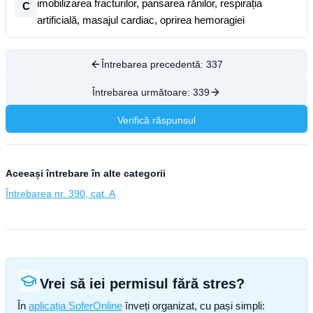
imobilizarea fracturilor, pansarea rănilor, respirația
C
artificială, masajul cardiac, oprirea hemoragiei
Întrebarea precedentă:
337
Întrebarea următoare:
339
Verifică răspunsul
Aceeași întrebare în alte categorii
Întrebarea nr. 390, cat. A
Vrei să iei permisul fără stres?
În
aplicația SoferOnline
înveți organizat, cu pași simpli: