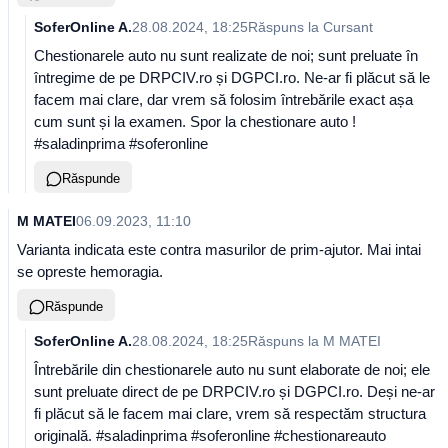
SoferOnline A.
28.08.2024, 18:25
Răspuns la
Cursant
Chestionarele auto nu sunt realizate de noi; sunt preluate în
întregime de pe DRPCIV.ro și DGPCI.ro. Ne-ar fi plăcut să le
facem mai clare, dar vrem să folosim întrebările exact așa
cum sunt și la examen. Spor la chestionare auto !
#saladinprima #soferonline
Răspunde
M MATEI
06.09.2023, 11:10
Varianta indicata este contra masurilor de prim-ajutor. Mai intai
se opreste hemoragia.
Răspunde
SoferOnline A.
28.08.2024, 18:25
Răspuns la
M MATEI
Întrebările din chestionarele auto nu sunt elaborate de noi; ele
sunt preluate direct de pe DRPCIV.ro și DGPCI.ro. Deși ne-ar
fi plăcut să le facem mai clare, vrem să respectăm structura
originală. #saladinprima #soferonline #chestionareauto