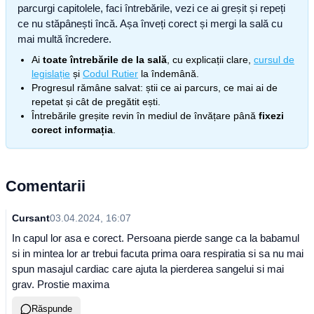
parcurgi capitolele, faci întrebările, vezi ce ai greșit și repeți
ce nu stăpânești încă. Așa înveți corect și mergi la sală cu
mai multă încredere.
Ai
toate întrebările de la sală
, cu explicații clare,
cursul de
legislație
și
Codul Rutier
la îndemână.
Progresul rămâne salvat: știi ce ai parcurs, ce mai ai de
repetat și cât de pregătit ești.
Întrebările greșite revin în mediul de învățare până
fixezi
corect informația
.
Comentarii
Cursant
03.04.2024, 16:07
In capul lor asa e corect. Persoana pierde sange ca la babamul
si in mintea lor ar trebui facuta prima oara respiratia si sa nu mai
spun masajul cardiac care ajuta la pierderea sangelui si mai
grav. Prostie maxima
Răspunde