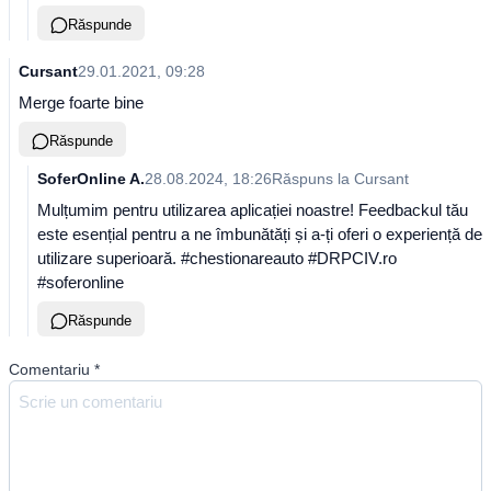
Răspunde
Cursant
29.01.2021, 09:28
Merge foarte bine
Răspunde
SoferOnline A.
28.08.2024, 18:26
Răspuns la
Cursant
Mulțumim pentru utilizarea aplicației noastre! Feedbackul tău
este esențial pentru a ne îmbunătăți și a-ți oferi o experiență de
utilizare superioară. #chestionareauto #DRPCIV.ro
#soferonline
Răspunde
Comentariu
*