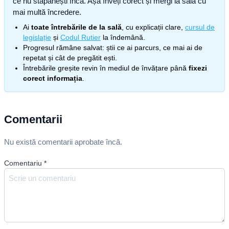
ce nu stăpânești încă. Așa înveți corect și mergi la sală cu
mai multă încredere.
Ai
toate întrebările de la sală
, cu explicații clare,
cursul de
legislație
și
Codul Rutier
la îndemână.
Progresul rămâne salvat: știi ce ai parcurs, ce mai ai de
repetat și cât de pregătit ești.
Întrebările greșite revin în mediul de învățare până
fixezi
corect informația
.
Comentarii
Nu există comentarii aprobate încă.
Comentariu
*