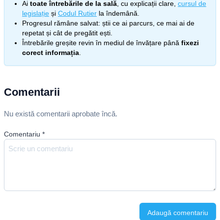
Ai
toate întrebările de la sală
, cu explicații clare,
cursul de
legislație
și
Codul Rutier
la îndemână.
Progresul rămâne salvat: știi ce ai parcurs, ce mai ai de
repetat și cât de pregătit ești.
Întrebările greșite revin în mediul de învățare până
fixezi
corect informația
.
Comentarii
Nu există comentarii aprobate încă.
Comentariu
*
Adaugă comentariu