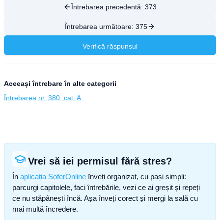
Întrebarea precedentă:
373
Întrebarea următoare:
375
Verifică răspunsul
Aceeași întrebare în alte categorii
Întrebarea nr. 380, cat. A
Vrei să iei permisul fără stres?
În
aplicația SoferOnline
înveți organizat, cu pași simpli:
parcurgi capitolele, faci întrebările, vezi ce ai greșit și repeți
ce nu stăpânești încă. Așa înveți corect și mergi la sală cu
mai multă încredere.