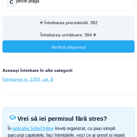
peste plagă
C
Întrebarea precedentă:
382
Întrebarea următoare:
384
Verifică răspunsul
Aceeași întrebare în alte categorii
Întrebarea nr. 1359, cat. B
Vrei să iei permisul fără stres?
În
aplicația SoferOnline
înveți organizat, cu pași simpli:
parcurgi capitolele, faci întrebările, vezi ce ai greșit și repeți