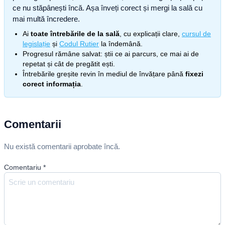
ce nu stăpânești încă. Așa înveți corect și mergi la sală cu
mai multă încredere.
Ai
toate întrebările de la sală
, cu explicații clare,
cursul de
legislație
și
Codul Rutier
la îndemână.
Progresul rămâne salvat: știi ce ai parcurs, ce mai ai de
repetat și cât de pregătit ești.
Întrebările greșite revin în mediul de învățare până
fixezi
corect informația
.
Comentarii
Nu există comentarii aprobate încă.
Comentariu
*