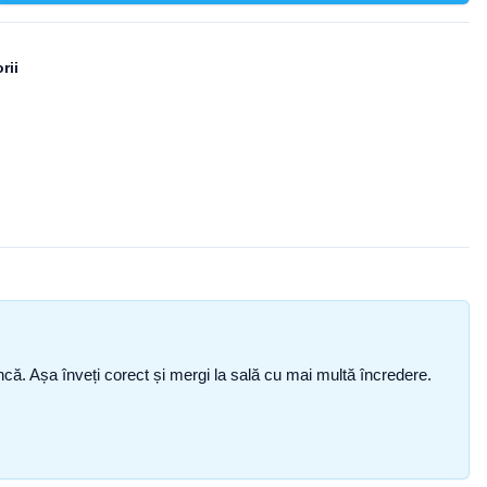
rii
i încă. Așa înveți corect și mergi la sală cu mai multă încredere.