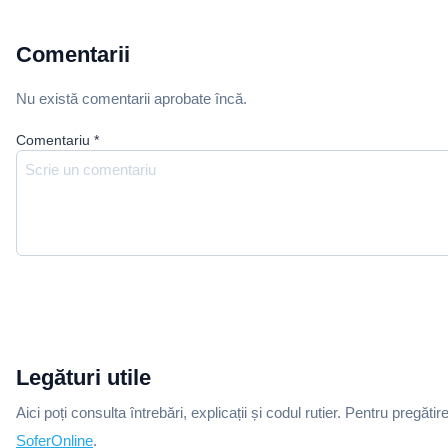
Comentarii
Nu există comentarii aprobate încă.
Comentariu
*
Legături utile
Aici poți consulta întrebări, explicații și codul rutier. Pentru pregătir
SoferOnline
.