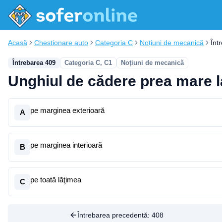
Acasă
Chestionare auto
Categoria C
Noțiuni de mecanică
Înt
Întrebarea 409
Categoria C, C1
Noțiuni de mecanică
Unghiul de cădere prea mare la
pe marginea exterioară
A
pe marginea interioară
B
pe toată lăţimea
C
Întrebarea precedentă:
408