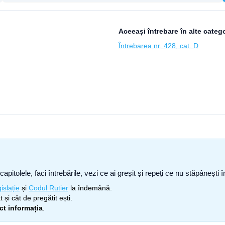
Aceeași întrebare în alte catego
Întrebarea nr. 428, cat. D
capitolele, faci întrebările, vezi ce ai greșit și repeți ce nu stăpâneșt
islație
și
Codul Rutier
la îndemână.
 și cât de pregătit ești.
ect informația
.