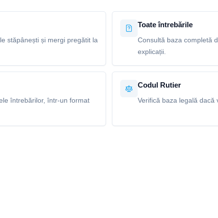
Toate întrebările
le stăpânești și mergi pregătit la
Consultă baza completă de 
explicații.
Codul Rutier
e întrebărilor, într-un format
Verifică baza legală dacă v