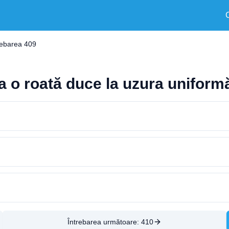
rebarea 409
 o roată duce la uzura uniformă
Întrebarea următoare:
410