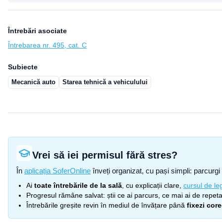
Întrebări asociate
Întrebarea nr. 495, cat. C
Subiecte
Mecanică auto
Starea tehnică a vehiculului
Vrei să iei permisul fără stres?
În
aplicația SoferOnline
înveți organizat, cu pași simpli: parcurgi 
Ai
toate întrebările de la sală
, cu explicații clare,
cursul de leg
Progresul rămâne salvat: știi ce ai parcurs, ce mai ai de repetat
Întrebările greșite revin în mediul de învățare până
fixezi cor