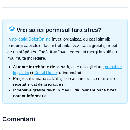
Vrei să iei permisul fără stres?
În
aplicația SoferOnline
înveți organizat, cu pași simpli:
parcurgi capitolele, faci întrebările, vezi ce ai greșit și repeți
ce nu stăpânești încă. Așa înveți corect și mergi la sală cu
mai multă încredere.
Ai
toate întrebările de la sală
, cu explicații clare,
cursul de
legislație
și
Codul Rutier
la îndemână.
Progresul rămâne salvat: știi ce ai parcurs, ce mai ai de
repetat și cât de pregătit ești.
Întrebările greșite revin în mediul de învățare până
fixezi
corect informația
.
Comentarii