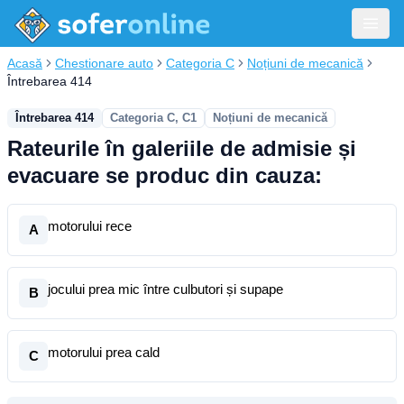
Acasă
Chestionare auto
Categoria C
Noțiuni de mecanică
Întrebarea 414
Întrebarea 414
Categoria C, C1
Noțiuni de mecanică
Rateurile în galeriile de admisie și
evacuare se produc din cauza:
motorului rece
A
jocului prea mic între culbutori și supape
B
motorului prea cald
C