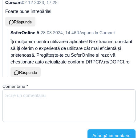
Cursant
02.12.2023, 17:28
Foarte bune întrebările!
Răspunde
SoferOnline A.
28.08.2024, 14:46
Răspuns la
Cursant
Îți mulțumim pentru utilizarea aplicației! Ne străduim constant
să îți oferim o experiență de utilizare cât mai eficientă și
prietenoasă. Pregătește-te cu SoferOnline și rezolvă
chestionare auto actualizate conform DRPCIV.ro/DGPCI.ro
Răspunde
Comentariu
*
Adaugă comentariu