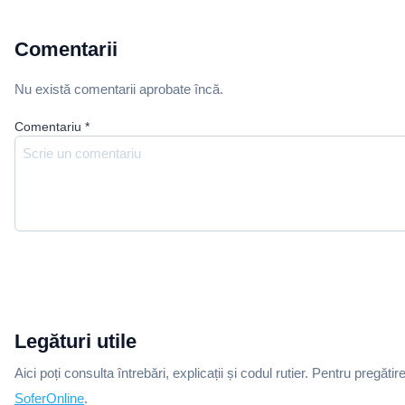
Comentarii
Nu există comentarii aprobate încă.
Comentariu
*
Legături utile
Aici poți consulta întrebări, explicații și codul rutier. Pentru pregătir
SoferOnline
.