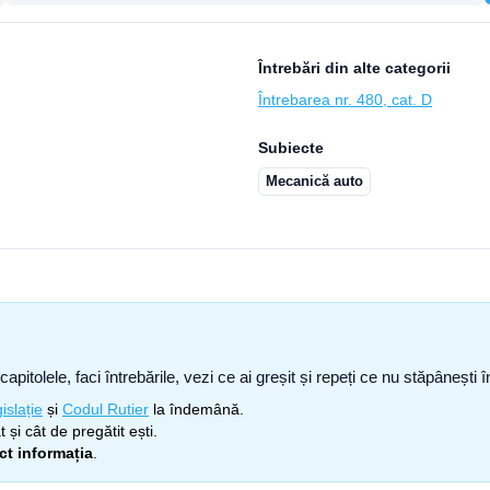
Întrebări din alte categorii
Întrebarea nr. 480, cat. D
Subiecte
Mecanică auto
capitolele, faci întrebările, vezi ce ai greșit și repeți ce nu stăpâneșt
islație
și
Codul Rutier
la îndemână.
 și cât de pregătit ești.
ect informația
.