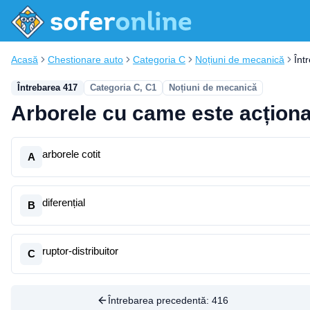
Acasă
Chestionare auto
Categoria C
Noțiuni de mecanică
Înt
Întrebarea 417
Categoria C, C1
Noțiuni de mecanică
Arborele cu came este acționa
arborele cotit
A
diferențial
B
ruptor-distribuitor
C
Întrebarea precedentă:
416