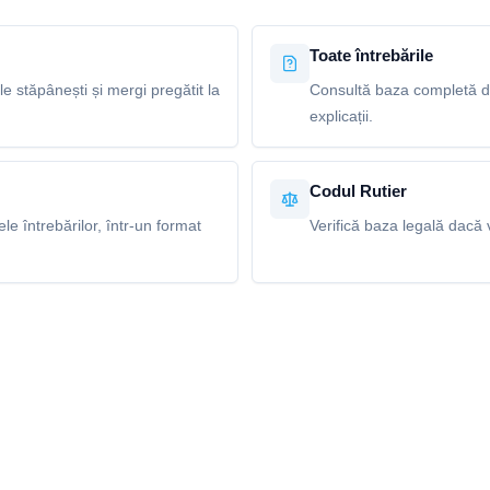
Toate întrebările
le stăpânești și mergi pregătit la
Consultă baza completă de 
explicații.
Codul Rutier
e întrebărilor, într-un format
Verifică baza legală dacă v