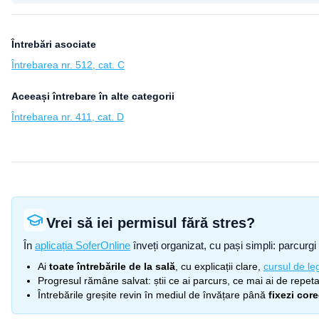
Întrebări asociate
Întrebarea nr. 512, cat. C
Aceeași întrebare în alte categorii
Întrebarea nr. 411, cat. D
Vrei să iei permisul fără stres?
În
aplicația SoferOnline
înveți organizat, cu pași simpli: parcurgi 
Ai
toate întrebările de la sală
, cu explicații clare,
cursul de leg
Progresul rămâne salvat: știi ce ai parcurs, ce mai ai de repetat
Întrebările greșite revin în mediul de învățare până
fixezi cor