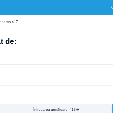
rebarea 417
t de:
Întrebarea următoare:
418