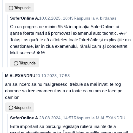
Răspunde
SoferOnline A.
10.02.2025, 18:49
Răspuns la
v. birdanas
Cu un progres de minim 95 % în aplicația SoferOnline, ai
șanse foarte mari să promovezi examenul auto teoretic. 🚗✅
Totuși, asigură-te că ai înțeles toate întrebările și explicațiile din
chestionare, iar în ziua examenului, rămâi calm și concentrat.
Mult succes! 🍀🎯
Răspunde
M ALEXANDRU
20.10.2023, 17:58
am sa incerc sa nu mai gresesc. trebuie sa mai invat. te rog
doamne sa trec examenul asta cu toate ca nu am ce face pe
camion
Răspunde
SoferOnline A.
28.08.2024, 14:57
Răspuns la
M ALEXANDRU
Este important să parcurgi legislația rutieră înainte de a
rezolva chestionarele auto. Învață bine regulile pentru a reuși!