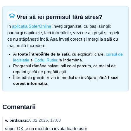
Vrei să iei permisul fără stres?
În
aplicația SoferOnline
înveți organizat, cu pași simpli:
parcurgi capitolele, faci întrebările, vezi ce ai greșit și repeți
ce nu stăpânești încă. Așa înveți corect și mergi la sală cu
mai multă încredere.
Ai
toate întrebările de la sală
, cu explicații clare,
cursul de
legislație
și
Codul Rutier
la îndemână.
Progresul rămâne salvat: știi ce ai parcurs, ce mai ai de
repetat și cât de pregătit ești.
Întrebările greșite revin în mediul de învățare până
fixezi
corect informația
.
Comentarii
v. birdanas
10.02.2025, 17:08
super OK ,e un mod de a invata foarte usor