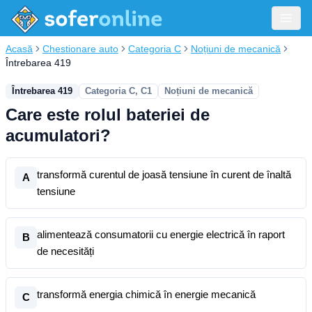
Acasă
Chestionare auto
Categoria C
Noțiuni de mecanică
Întrebarea 419
Întrebarea 419
Categoria C, C1
Noțiuni de mecanică
Care este rolul bateriei de
acumulatori?
transformă curentul de joasă tensiune în curent de înaltă
A
tensiune
alimentează consumatorii cu energie electrică în raport
B
de necesități
transformă energia chimică în energie mecanică
C