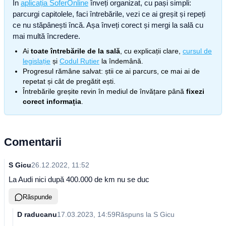
În
aplicația SoferOnline
înveți organizat, cu pași simpli:
parcurgi capitolele, faci întrebările, vezi ce ai greșit și repeți
ce nu stăpânești încă. Așa înveți corect și mergi la sală cu
mai multă încredere.
Ai
toate întrebările de la sală
, cu explicații clare,
cursul de
legislație
și
Codul Rutier
la îndemână.
Progresul rămâne salvat: știi ce ai parcurs, ce mai ai de
repetat și cât de pregătit ești.
Întrebările greșite revin în mediul de învățare până
fixezi
corect informația
.
Comentarii
S Gicu
26.12.2022, 11:52
La Audi nici după 400.000 de km nu se duc
Răspunde
D raducanu
17.03.2023, 14:59
Răspuns la
S Gicu