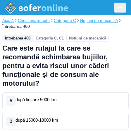
Acasă
Chestionare auto
Categoria C
Noțiuni de mecanică
Întrebarea 460
Întrebarea 460
Categoria C, C1
Noțiuni de mecanică
Care este rulajul la care se
recomandă schimbarea bujiilor,
pentru a evita riscul unor căderi
funcţionale şi de consum ale
motorului?
după fiecare 5000 km
A
după 15000-18000 km
B