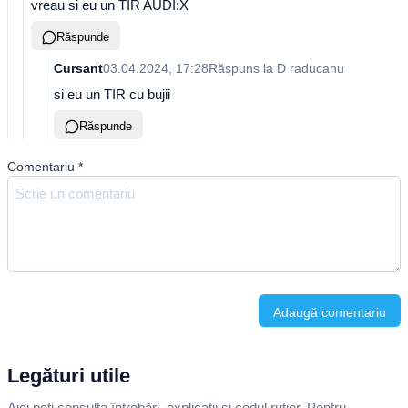
vreau si eu un TIR AUDI:X
Răspunde
Cursant
03.04.2024, 17:28
Răspuns la
D raducanu
si eu un TIR cu bujii
Răspunde
Comentariu
*
Adaugă comentariu
Legături utile
Aici poți consulta întrebări, explicații și codul rutier. Pentru