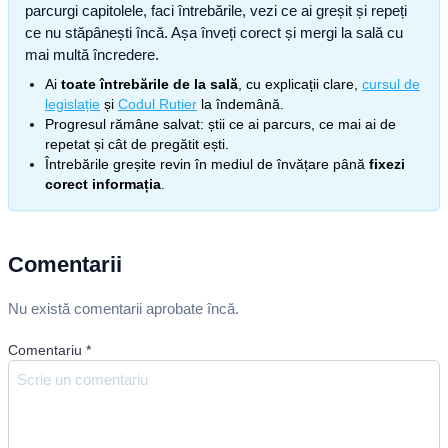
parcurgi capitolele, faci întrebările, vezi ce ai greșit și repeți
ce nu stăpânești încă. Așa înveți corect și mergi la sală cu
mai multă încredere.
Ai
toate întrebările de la sală
, cu explicații clare,
cursul de
legislație
și
Codul Rutier
la îndemână.
Progresul rămâne salvat: știi ce ai parcurs, ce mai ai de
repetat și cât de pregătit ești.
Întrebările greșite revin în mediul de învățare până
fixezi
corect informația
.
Comentarii
Nu există comentarii aprobate încă.
Comentariu
*