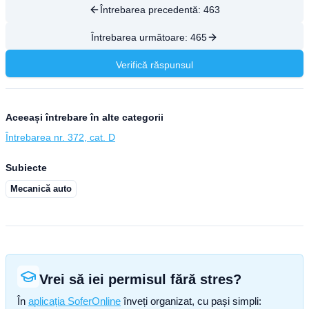
Întrebarea precedentă:
463
Întrebarea următoare:
465
Verifică răspunsul
Aceeași întrebare în alte categorii
Întrebarea nr. 372, cat. D
Subiecte
Mecanică auto
Vrei să iei permisul fără stres?
În
aplicația SoferOnline
înveți organizat, cu pași simpli: