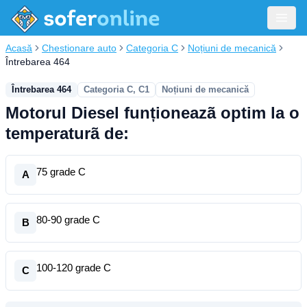
Acasă
Chestionare auto
Categoria C
Noțiuni de mecanică
Întrebarea 464
Întrebarea 464
Categoria C, C1
Noțiuni de mecanică
Motorul Diesel funționeazã optim la o
temperaturã de:
75 grade C
A
80-90 grade C
B
100-120 grade C
C