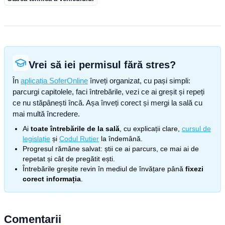
Vrei să iei permisul fără stres?
În
aplicația SoferOnline
înveți organizat, cu pași simpli:
parcurgi capitolele, faci întrebările, vezi ce ai greșit și repeți
ce nu stăpânești încă. Așa înveți corect și mergi la sală cu
mai multă încredere.
Ai
toate întrebările de la sală
, cu explicații clare,
cursul de
legislație
și
Codul Rutier
la îndemână.
Progresul rămâne salvat: știi ce ai parcurs, ce mai ai de
repetat și cât de pregătit ești.
Întrebările greșite revin în mediul de învățare până
fixezi
corect informația
.
Comentarii