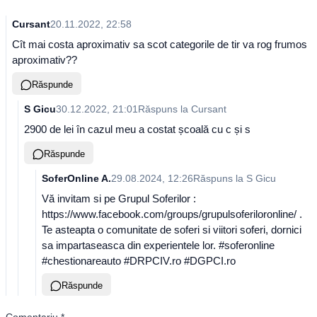
Cursant
20.11.2022, 22:58
Cît mai costa aproximativ sa scot categorile de tir va rog frumos
aproximativ??
Răspunde
S Gicu
30.12.2022, 21:01
Răspuns la
Cursant
2900 de lei în cazul meu a costat școală cu c și s
Răspunde
SoferOnline A.
29.08.2024, 12:26
Răspuns la
S Gicu
Vă invitam si pe Grupul Soferilor :
https://www.facebook.com/groups/grupulsoferiloronline/ .
Te asteapta o comunitate de soferi si viitori soferi, dornici
sa impartaseasca din experientele lor. #soferonline
#chestionareauto #DRPCIV.ro #DGPCI.ro
Răspunde