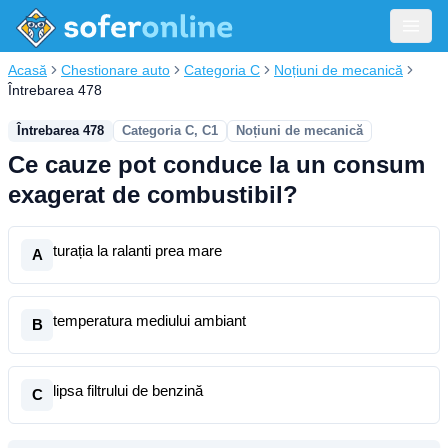
Acasă
Chestionare auto
Categoria C
Noțiuni de mecanică
Întrebarea 478
Întrebarea 478
Categoria C, C1
Noțiuni de mecanică
Ce cauze pot conduce la un consum
exagerat de combustibil?
turația la ralanti prea mare
A
temperatura mediului ambiant
B
lipsa filtrului de benzină
C