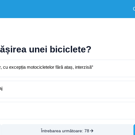
pășirea unei biciclete?
, cu excepția motocicletelor fără ataș, interzisă“
aj
Întrebarea următoare:
78