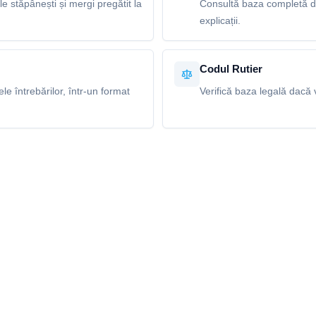
le stăpânești și mergi pregătit la
Consultă baza completă de 
explicații.
Codul Rutier
e întrebărilor, într-un format
Verifică baza legală dacă v