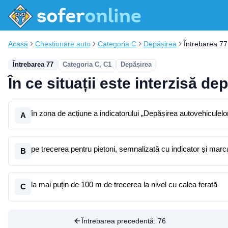
Acasă
Chestionare auto
Categoria C
Depășirea
Întrebarea 77
Întrebarea 77
Categoria C, C1
Depășirea
În ce situații este interzisă de
în zona de acțiune a indicatorului „Depășirea autovehiculelor
A
pe trecerea pentru pietoni, semnalizată cu indicator și marc
B
la mai puțin de 100 m de trecerea la nivel cu calea ferată
C
Întrebarea precedentă:
76