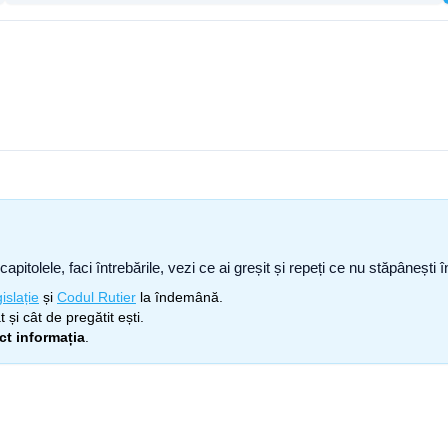
capitolele, faci întrebările, vezi ce ai greșit și repeți ce nu stăpâneșt
islație
și
Codul Rutier
la îndemână.
 și cât de pregătit ești.
ect informația
.