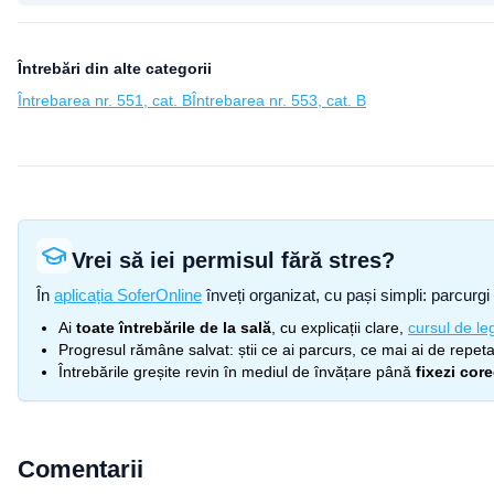
Întrebări din alte categorii
Întrebarea nr. 551, cat. B
Întrebarea nr. 553, cat. B
Vrei să iei permisul fără stres?
În
aplicația SoferOnline
înveți organizat, cu pași simpli: parcurgi 
Ai
toate întrebările de la sală
, cu explicații clare,
cursul de leg
Progresul rămâne salvat: știi ce ai parcurs, ce mai ai de repetat
Întrebările greșite revin în mediul de învățare până
fixezi cor
Comentarii