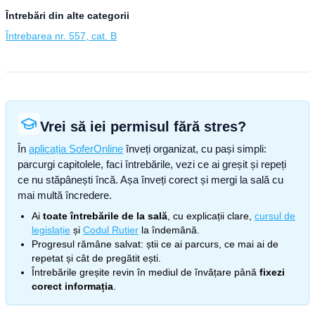
Întrebări din alte categorii
Întrebarea nr. 557, cat. B
Vrei să iei permisul fără stres?
În
aplicația SoferOnline
înveți organizat, cu pași simpli:
parcurgi capitolele, faci întrebările, vezi ce ai greșit și repeți
ce nu stăpânești încă. Așa înveți corect și mergi la sală cu
mai multă încredere.
Ai
toate întrebările de la sală
, cu explicații clare,
cursul de
legislație
și
Codul Rutier
la îndemână.
Progresul rămâne salvat: știi ce ai parcurs, ce mai ai de
repetat și cât de pregătit ești.
Întrebările greșite revin în mediul de învățare până
fixezi
corect informația
.