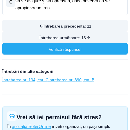
să se asigure şi să oprească, dacă observă că se
C
apropie vreun tren
Întrebarea precedentă:
11
Întrebarea următoare:
13
Verifică răspunsul
Întrebări din alte categorii
Întrebarea nr. 134, cat. C
Întrebarea nr. 890, cat. B
Vrei să iei permisul fără stres?
În
aplicația SoferOnline
înveți organizat, cu pași simpli: