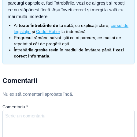
parcurgi capitolele, faci întrebările, vezi ce ai greșit și repeți
ce nu stăpânești încă. Așa înveți corect și mergi la sală cu
mai multă încredere.
Ai
toate întrebările de la sală
, cu explicații clare,
cursul de
legislație
și
Codul Rutier
la îndemână.
Progresul rămâne salvat: știi ce ai parcurs, ce mai ai de
repetat și cât de pregătit ești.
Întrebările greșite revin în mediul de învățare până
fixezi
corect informația
.
Comentarii
Nu există comentarii aprobate încă.
Comentariu
*