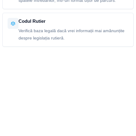
spatele întrebărilor, într-un format ușor de parcurs.
Codul Rutier
Verifică baza legală dacă vrei informații mai amănunțite
despre legislația rutieră.