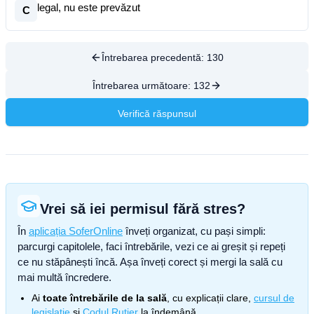
legal, nu este prevăzut
C
Întrebarea precedentă:
130
Întrebarea următoare:
132
Verifică răspunsul
Vrei să iei permisul fără stres?
În
aplicația SoferOnline
înveți organizat, cu pași simpli:
parcurgi capitolele, faci întrebările, vezi ce ai greșit și repeți
ce nu stăpânești încă. Așa înveți corect și mergi la sală cu
mai multă încredere.
Ai
toate întrebările de la sală
, cu explicații clare,
cursul de
legislație
și
Codul Rutier
la îndemână.