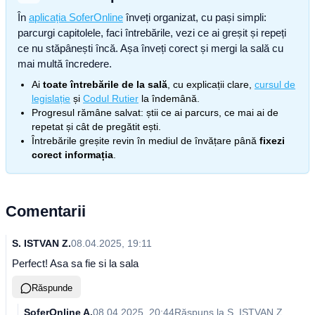
În
aplicația SoferOnline
înveți organizat, cu pași simpli:
parcurgi capitolele, faci întrebările, vezi ce ai greșit și repeți
ce nu stăpânești încă. Așa înveți corect și mergi la sală cu
mai multă încredere.
Ai
toate întrebările de la sală
, cu explicații clare,
cursul de
legislație
și
Codul Rutier
la îndemână.
Progresul rămâne salvat: știi ce ai parcurs, ce mai ai de
repetat și cât de pregătit ești.
Întrebările greșite revin în mediul de învățare până
fixezi
corect informația
.
Comentarii
S. ISTVAN Z.
08.04.2025, 19:11
Perfect! Asa sa fie si la sala
Răspunde
SoferOnline A.
08.04.2025, 20:44
Răspuns la
S. ISTVAN Z.