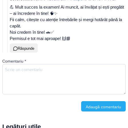
💪 Mult succes la examen! Ai muncit, ai învățat și ești pregătit
– ai încredere în tine! 🧠✨
Fii calm, citește cu atenție întrebările și mergi hotărât până la
capăt.
Noi credem în tine! 🚗✅
Permisul e tot mai aproape! 🙌📘
Răspunde
Comentariu
*
Adaugă comentariu
Legături utile