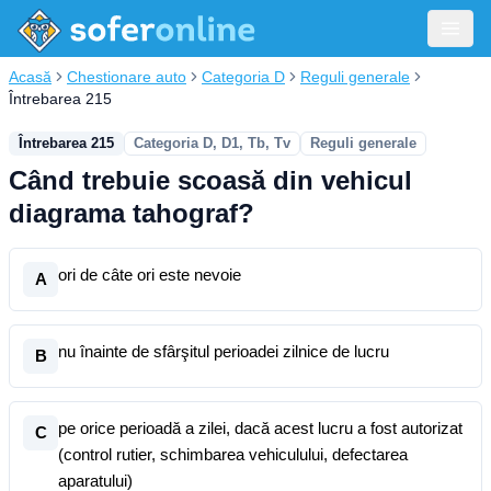
Acasă
Chestionare auto
Categoria D
Reguli generale
Întrebarea 215
Întrebarea 215
Categoria D, D1, Tb, Tv
Reguli generale
Când trebuie scoasă din vehicul
diagrama tahograf?
ori de câte ori este nevoie
A
nu înainte de sfârşitul perioadei zilnice de lucru
B
pe orice perioadă a zilei, dacă acest lucru a fost autorizat
C
(control rutier, schimbarea vehiculului, defectarea
aparatului)