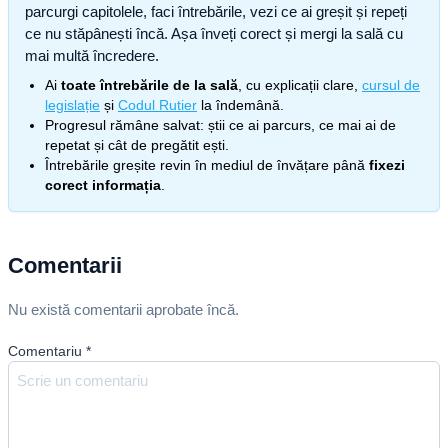
parcurgi capitolele, faci întrebările, vezi ce ai greșit și repeți
ce nu stăpânești încă. Așa înveți corect și mergi la sală cu
mai multă încredere.
Ai
toate întrebările de la sală
, cu explicații clare,
cursul de
legislație
și
Codul Rutier
la îndemână.
Progresul rămâne salvat: știi ce ai parcurs, ce mai ai de
repetat și cât de pregătit ești.
Întrebările greșite revin în mediul de învățare până
fixezi
corect informația
.
Comentarii
Nu există comentarii aprobate încă.
Comentariu
*