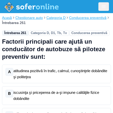
Acasă
Chestionare auto
Categoria D
Conducerea preventivă
Întrebarea 261
Întrebarea 261
Categoria D, D1, Tb, Tv
Conducerea preventivă
Factorii principali care ajută un
conducător de autobuze să piloteze
preventiv sunt:
atitudinea pozitivă în trafic, calmul, cunoştinţele dobândite
A
şi politeţea
iscusinţa şi priceperea de a-şi impune calităţile fizice
B
dobândite