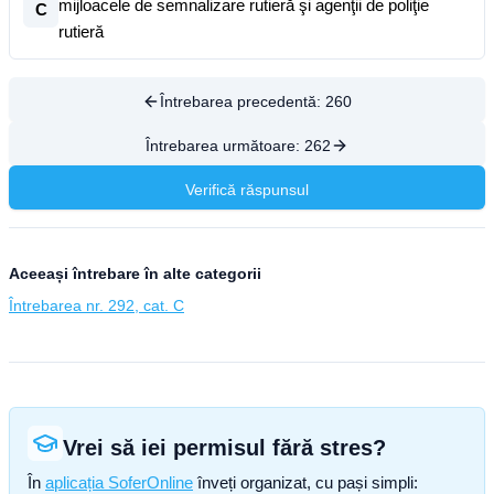
mijloacele de semnalizare rutieră şi agenţii de poliţie
C
rutieră
Întrebarea precedentă:
260
Întrebarea următoare:
262
Verifică răspunsul
Aceeași întrebare în alte categorii
Întrebarea nr. 292, cat. C
Vrei să iei permisul fără stres?
În
aplicația SoferOnline
înveți organizat, cu pași simpli: